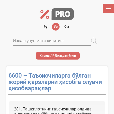
Tog
nav
Ру
Ўз
Oʻz
Кириш / Рўйхатдан ўтиш
6600 – Таъсисчиларга бўлган
жорий қарзларни ҳисобга олувчи
ҳисобварақлар
281. Ташкилотнинг таъсисчилар олдида