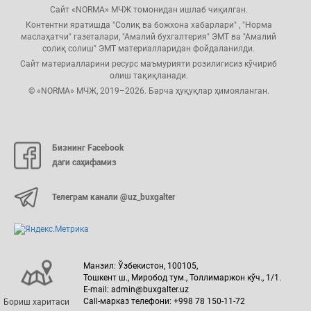
Сайт «NORMA» МЧЖ томонидан ишлаб чиқилган.
Контентни яратишда "Солиқ ва божхона хабарлари" , "Норма
маслаҳатчи" газеталари, "Амалий бухгалтерия" ЭМТ ва "Амалий
солиқ солиш" ЭМТ материалларидан фойдаланилди.
Сайт материалларини ресурс маъмурияти розилигисиз кўчириб
олиш тақиқланади.
© «NORMA» МЧЖ, 2019–2026. Барча ҳуқуқлар ҳимояланган.
Бизнинг Facebook
даги саҳифамиз
Телеграм канали @uz_buxgalter
Манзил: Ўзбекистон, 100105,
Тошкент ш., Миробод тум., Толлимаржон кўч., 1/1.
E-mail: admin@buxgalter.uz
Call-марказ телефони: +998 78 150-11-72
Бориш харитаси