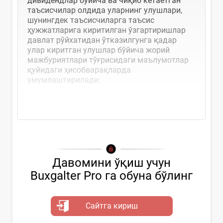
дивидендлар бўйича ва чиқиб кетаётган
таъсисчилар олдида уларнинг улушлари,
шунингдек таъсисчиларга таъсис
ҳужжатларига киритилган ўзгартиришлар
давлат рўйхатидан ўтказилгунга қадар
улар киритган улушлар бўйича жорий
мажбуриятлари тўғрисидаги маълумотлар
қуйидаги ҳисобварақларда
умумлаштирилади:
6610
-«Тўланадиган дивидендлар»;
Давомини ўқиш учун
Buxgalter Pro га обуна бўлинг
Сайтга кириш