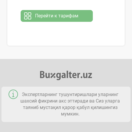
Перейти к тарифам
Экспертларнинг тушунтиришлари уларнинг
шахсий фикрини акс эттиради ва Сиз уларга
таяниб мустақил қарор қабул қилишингиз
мумкин.