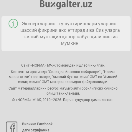
Экспертларнинг тушунтиришлари уларнинг
шахсий фикрини акс эттиради ва Сиз уларга
таяниб мустақил қарор қабул қилишингиз
мумкин.
Сайт «NORMA» МЧЖ томонидан ишлаб чиқилган.
Контентни яратишда "Солиқ ва божхона хабарлари" , "Норма
маслаҳатчи" газеталари, "Амалий бухгалтерия" ЭМТ ва "Амалий
солиқ солиш" ЭМТ материалларидан фойдаланилди.
Сайт материалларини ресурс маъмурияти розилигисиз кўчириб
олиш тақиқланади.
© «NORMA» МЧЖ, 2019–2026. Барча ҳуқуқлар ҳимояланган.
Бизнинг Facebook
даги саҳифамиз