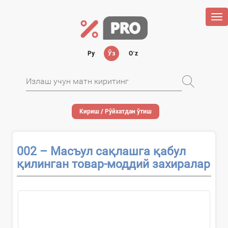
Tog
nav
Ру
Ўз
Oʻz
Кириш / Рўйхатдан ўтиш
002 – Масъул сақлашга қабул
қилинган товар-моддий захиралар
002-ҳисобварақдан масъул сақлашга...