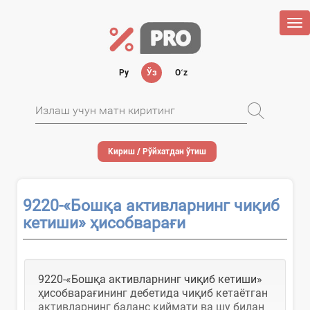
Tog
nav
Ру
Ўз
Oʻz
Кириш / Рўйхатдан ўтиш
9220-«Бошқа активларнинг чиқиб
кетиши» ҳисобварағи
9220-«Бошқа активларнинг чиқиб кетиши»
ҳисобварағининг дебетида чиқиб кетаётган
активларнинг баланс қиймати ва шу билан