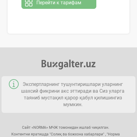
Перейти к тарифам
Экспертларнинг тушунтиришлари уларнинг
шахсий фикрини акс эттиради ва Сиз уларга
таяниб мустақил қарор қабул қилишингиз
мумкин.
Сайт «NORMA» МЧЖ томонидан ишлаб чиқилган.
Контентни яратишда "Солиқ ва божхона хабарлари" , "Норма