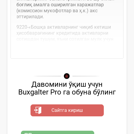
боғлиқ амалга оширилган харажатлар
(комиссион мукофотлар ва ҳ.к.) акс
эттирилади.
9220-«Бошқа активларнинг чиқиб кетиши
ҳисобварағининг кредитида активларни
сотишдан тушум, яъни сотилган мулк учун
ташкилотга тегишли бўлган сумма...
Давомини ўқиш учун
Buxgalter Pro га обуна бўлинг
Сайтга кириш