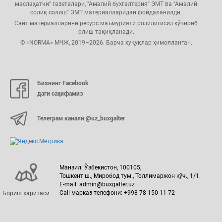
маслаҳатчи" газеталари, "Амалий бухгалтерия" ЭМТ ва "Амалий
солиқ солиш" ЭМТ материалларидан фойдаланилди.
Сайт материалларини ресурс маъмурияти розилигисиз кўчириб
олиш тақиқланади.
© «NORMA» МЧЖ, 2019–2026. Барча ҳуқуқлар ҳимояланган.
Бизнинг Facebook
даги саҳифамиз
Телеграм канали @uz_buxgalter
Манзил: Ўзбекистон, 100105,
Тошкент ш., Миробод тум., Толлимаржон кўч., 1/1.
E-mail: admin@buxgalter.uz
Call-марказ телефони: +998 78 150-11-72
Бориш харитаси