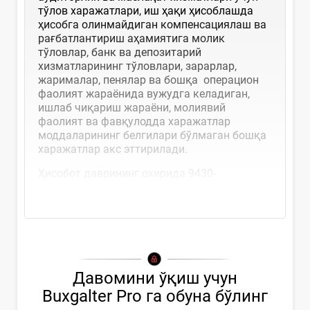
тўлов харажатлари, иш ҳақи ҳисоблашда
ҳисобга олинмайдиган компенсациялаш ва
рағбатлантириш аҳамиятига молик
тўловлар, банк ва депозитарий
хизматларининг тўловлари, зарарлар,
жарималар, пенялар ва бошқа операцион
фаолият жараёнида вужудга келадиган,
ишлаб чиқариш жараёни, молиявий
фаолият ва фавқулодда харажатлар
моддаларининг белгилари бўлмаган бошқа
харажатлар акс эттирилади.
Ҳисобот даврининг охирида 9430-
ҳисобварақ
9910
-«Якуний...
Давомини ўқиш учун
Buxgalter Pro га обуна бўлинг