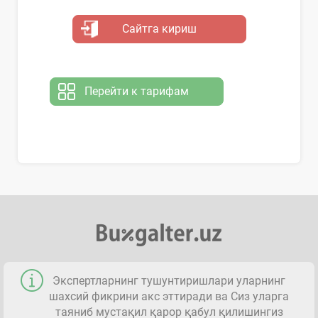
Сайтга кириш
Перейти к тарифам
Экспертларнинг тушунтиришлари уларнинг
шахсий фикрини акс эттиради ва Сиз уларга
таяниб мустақил қарор қабул қилишингиз