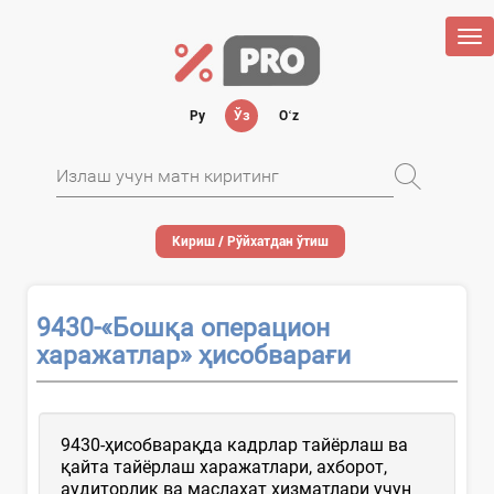
Tog
nav
Ру
Ўз
Oʻz
Кириш / Рўйхатдан ўтиш
9430-«Бошқа операцион
харажатлар» ҳисобварағи
9430-ҳисобварақда кадрлар тайёрлаш ва
қайта тайёрлаш харажатлари, ахборот,
аудиторлик ва маслаҳат хизматлари учун