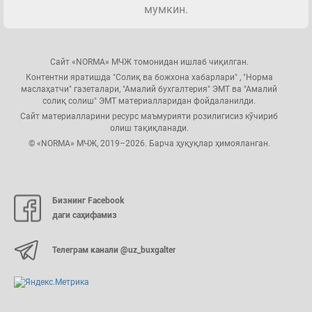
мумкин.
Сайт «NORMA» МЧЖ томонидан ишлаб чиқилган.
Контентни яратишда "Солиқ ва божхона хабарлари" , "Норма
маслаҳатчи" газеталари, "Амалий бухгалтерия" ЭМТ ва "Амалий
солиқ солиш" ЭМТ материалларидан фойдаланилди.
Сайт материалларини ресурс маъмурияти розилигисиз кўчириб
олиш тақиқланади.
© «NORMA» МЧЖ, 2019–2026. Барча ҳуқуқлар ҳимояланган.
Бизнинг Facebook
даги саҳифамиз
Телеграм канали @uz_buxgalter