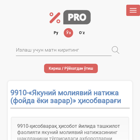
Tog
nav
Ру
Ўз
Oʻz
Кириш / Рўйхатдан ўтиш
9910-«Якуний молиявий натижа
(фойда ёки зарар)» ҳисобварағи
9910-ҳисобварақ ҳисобот йилида ташкилот
фаолияти якуний молиявий натижасининг
шаклланиши тўғрисидаги ахборотларни