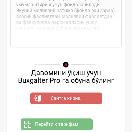
умумлаштириш учун фойдаланилади.
Якуний молиявий натижа (фойда ёки зарар)
асосий фаолиятдан, молиявий фаолиятдан
ва фавқулодда даромадларни ушбу
фаолият турлари бўйича харажатлар
суммасига...
Давомини ўқиш учун
Buxgalter Pro га обуна бўлинг
Сайтга кириш
Перейти к тарифам