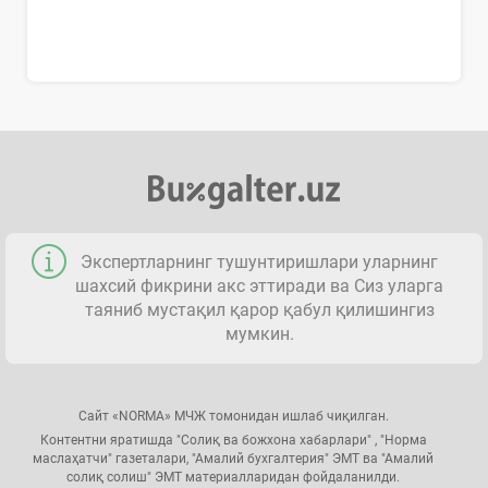
Экспертларнинг тушунтиришлари уларнинг
шахсий фикрини акс эттиради ва Сиз уларга
таяниб мустақил қарор қабул қилишингиз
мумкин.
Сайт «NORMA» МЧЖ томонидан ишлаб чиқилган.
Контентни яратишда "Солиқ ва божхона хабарлари" , "Норма
маслаҳатчи" газеталари, "Амалий бухгалтерия" ЭМТ ва "Амалий
солиқ солиш" ЭМТ материалларидан фойдаланилди.