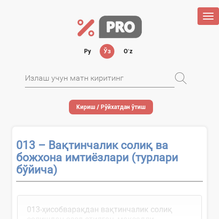
Tog
nav
Ру
Ўз
Oʻz
Кириш / Рўйхатдан ўтиш
013 – Вақтинчалик солиқ ва
божхона имтиёзлари (турлари
бўйича)
013-ҳисобварақдан вақтинчалик солиқ