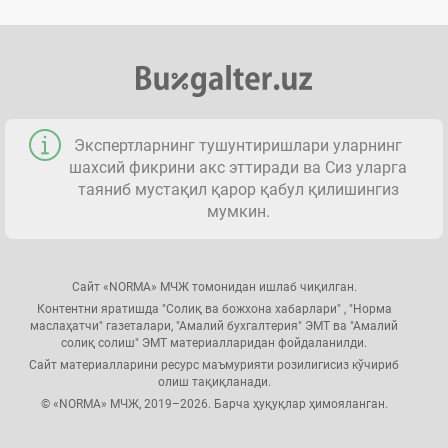
Экспертларнинг тушунтиришлари уларнинг
шахсий фикрини акс эттиради ва Сиз уларга
таяниб мустақил қарор қабул қилишингиз
мумкин.
Сайт «NORMA» МЧЖ томонидан ишлаб чиқилган.
Контентни яратишда "Солиқ ва божхона хабарлари" , "Норма
маслаҳатчи" газеталари, "Амалий бухгалтерия" ЭМТ ва "Амалий
солиқ солиш" ЭМТ материалларидан фойдаланилди.
Сайт материалларини ресурс маъмурияти розилигисиз кўчириб
олиш тақиқланади.
© «NORMA» МЧЖ, 2019–2026. Барча ҳуқуқлар ҳимояланган.