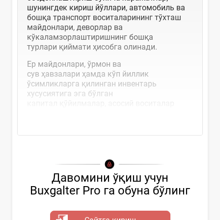
шунингдек кириш йўллари, автомобиль ва
бошқа транспорт воситаларининг тўхташ
майдонлари, деворлар ва
кўкаламзорлаштиришнинг бошқа
турлари қиймати ҳисобга олинади.
Ер майдонлари, ўрмон ва
сув ҳавзалари ҳамда кўп йиллик
ўсимликларга қилинган инвентарь
хусусиятига эга бўлган
капитал қўйилмалар, асосий воситалар
таркибига, комплекс ишлар...
Давомини ўқиш учун
Buxgalter Pro га обуна бўлинг