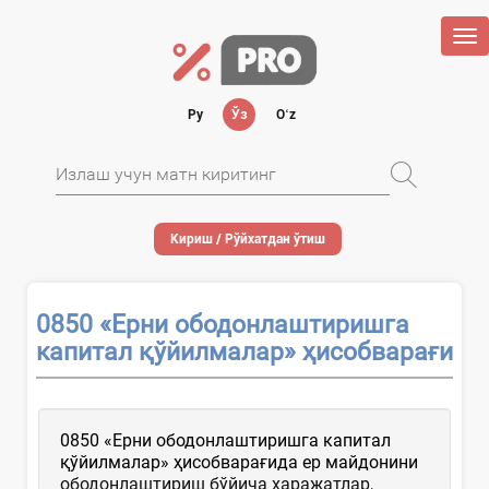
Tog
nav
Ру
Ўз
Oʻz
Кириш / Рўйхатдан ўтиш
0850 «Ерни ободонлаштиришга
капитал қўйилмалар» ҳисобварағи
0850 «Ерни ободонлаштиришга капитал
қўйилмалар» ҳисобварағида ер майдонини
ободонлаштириш бўйича харажатлар,