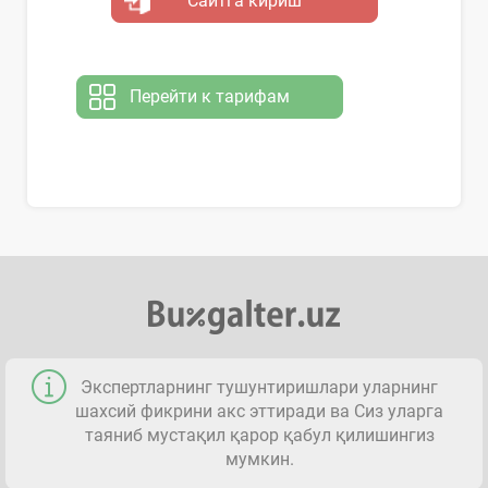
Сайтга кириш
Перейти к тарифам
Экспертларнинг тушунтиришлари уларнинг
шахсий фикрини акс эттиради ва Сиз уларга
таяниб мустақил қарор қабул қилишингиз
мумкин.