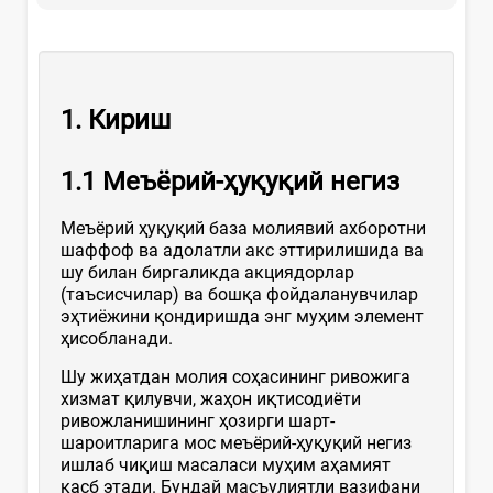
1.
Кириш
1.1
Меъёрий
-
ҳ
у
қ
у
қ
ий негиз
Меъёрий ҳуқуқий база молиявий ахборотни
шаффоф ва адолатли акс эттирилишида ва
шу билан биргаликда акциядорлар
(таъсисчилар) ва бошқа фойдаланувчилар
эҳтиёжини қондиришда энг муҳим элемент
ҳисобланади.
Шу жиҳатдан молия соҳасининг ривожига
хизмат қилувчи, жаҳон иқтисодиёти
ривожланишининг ҳозирги шарт-
шароитларига мос меъёрий-ҳуқуқий негиз
ишлаб чиқиш масаласи муҳим аҳамият
касб этади. Бундай масъулиятли вазифани