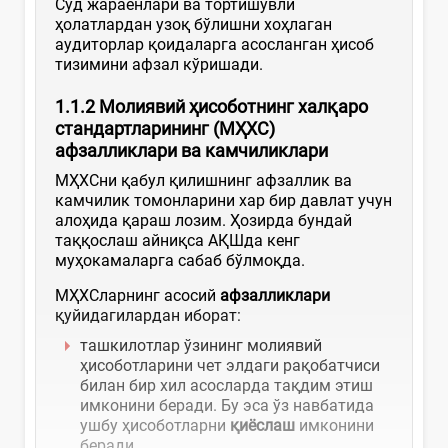
Суд жараёнлари ва тортишувли
ҳолатлардан узоқ бўлишни хоҳлаган
аудиторлар қоидаларга асосланган ҳисоб
тизимини афзал кўришади.
1.1.2 Молиявий
ҳ
исоботнинг
хал
қ
аро
стандартларининг (М
Ҳ
ХС
)
афзалликлари
ва
камчиликлари
МҲХСни қабул қилишнинг афзаллик ва
камчилик томонларини хар бир давлат учун
алоҳида қараш лозим. Ҳозирда бундай
таққослаш айниқса АҚШда кенг
муҳокамаларга сабаб бўлмоқда.
МҲХСларнинг асосий
афзалликлари
қуйидагилардан иборат:
ташкилотлар ўзининг молиявий
ҳисоботларини чет элдаги рақобатчиси
билан бир хил асосларда тақдим этиш
имконини беради. Бу эса ўз навбатида
ушбу ҳисоботларни
қ
иёслаш
имконини
беради.