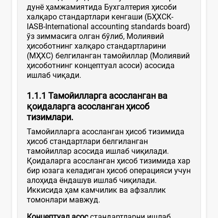
дунё ҳамжамиятида Бухгалтерия ҳисоби
халқаро стандартлари кенгаши (БҲХСК-
IASB-International accounting standards board)
ўз зиммасига олган бўлиб, Молиявий
ҳисоботнинг халқаро стандартларини
(МҲХС) белгиланган тамойиллар (Молиявий
ҳисоботнинг концептуал асоси) асосида
ишлаб чиқади.
1.1.1 Тамойилларга асосланган ва
қ
оидаларга
асосланган
ҳ
исоб
тизимлари
.
Тамойилларга асосланган ҳисоб тизимида
ҳисоб стандартлари белгиланган
тамойиллар асосида ишлаб чиқилади.
Қоидаларга асосланган ҳисоб тизимида хар
бир юзага келадиган ҳисоб операцияси учун
алоҳида ёндашув ишлаб чиқилади.
Иккисида ҳам камчилик ва афзаллик
томонлари мавжуд.
Концептуал асос
стандартларни ишлаб