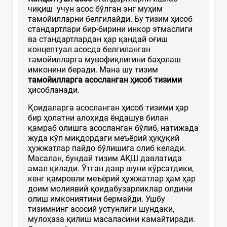
чиқиш учун асос бўлган энг муҳим
тамойилларни белгилайди. Бу тизим ҳисоб
стандартлари бир-бирини инкор этмаслиги
ва стандартлардан ҳар қандай оғиш
концептуал асосда белгиланган
тамойилларга мувофиқлигини баҳолаш
имконини беради. Мана шу тизим
тамойилларга асосланган
ҳ
исоб
тизими
ҳисобланади.
Қоидаларга асосланган ҳисоб тизими ҳар
бир ҳолатни алоҳида ёндашув билан
қамраб олишга асосланган бўлиб, натижада
жуда кўп миқдордаги меъёрий ҳуқуқий
ҳужжатлар пайдо бўлишига олиб келади.
Масалан, бундай тизим АҚШ давлатида
амал қилади. Ўтган давр шуни кўрсатдики,
кенг қамровли меъёрий ҳужжатлар ҳам ҳар
доим молиявий қоидабузарликлар олдини
олиш имкониятини бермайди. Ушбу
тизимнинг асосий устунлиги шундаки,
мулоҳаза қилиш масаласини камайтиради.