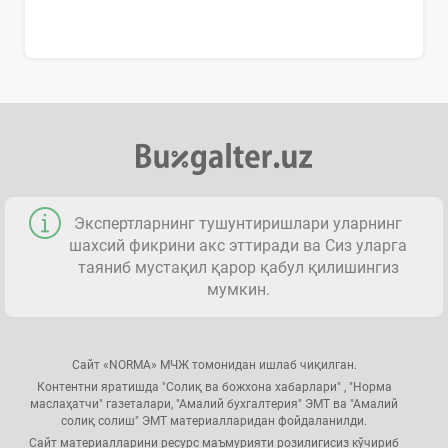
Экспертларнинг тушунтиришлари уларнинг
шахсий фикрини акс эттиради ва Сиз уларга
таяниб мустақил қарор қабул қилишингиз
мумкин.
Сайт «NORMA» МЧЖ томонидан ишлаб чиқилган.
Контентни яратишда "Солиқ ва божхона хабарлари" , "Норма
маслаҳатчи" газеталари, "Амалий бухгалтерия" ЭМТ ва "Амалий
солиқ солиш" ЭМТ материалларидан фойдаланилди.
Сайт материалларини ресурс маъмурияти розилигисиз кўчириб