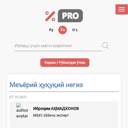
Tog
nav
Ру
Ўз
Oʻz
Кириш / Рўйхатдан ўтиш
Меъёрий ҳуқуқий негиз
07.10.2021
Иброҳим АҲМАДХОНОВ
МҲХС бўйича эксперт