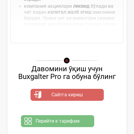
компания акциялари
ликвид
бўлади ва
чет элдан
капитал жалб этиш
имконини
беради. Чунки чет эл инвестори сизнинг
молиявий ҳисоботингизни тушуна олади.
чет ...
Давомини ўқиш учун
Buxgalter Pro га обуна бўлинг
Сайтга кириш
Перейти к тарифам