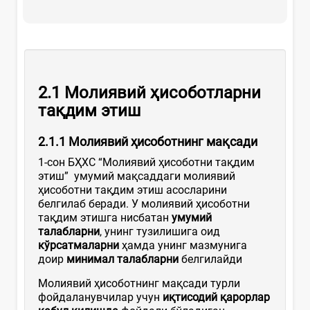
2.1
Молиявий
ҳисоботларни
та
қдим этиш
2.1.1 Молиявий ҳисоботнинг мақсади
1-сон БҲХС “Молиявий ҳисоботни тақдим
этиш” умумий мақсаддаги молиявий
ҳисоботни тақдим этиш асосларини
белгилаб беради. У молиявий ҳисоботни
тақдим этишга нисбатан
умумий
талабларни
, унинг тузилишига оид
кўрсатмаларни
ҳамда унинг мазмунига
доир
минимал талабларни
белгилайди
Молиявий ҳисоботнинг мақсади турли
фойдаланувчилар учун
иқтисодий қарорлар