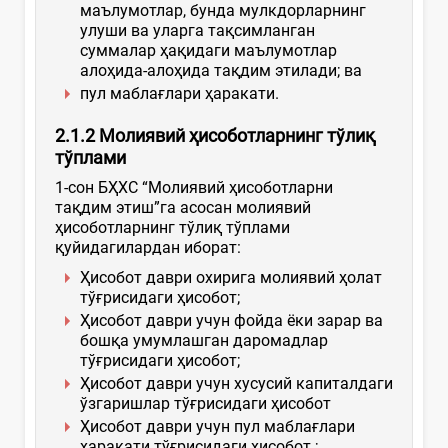
маълумотлар, бунда мулкдорларнинг
улуши ва уларга тақсимланган
суммалар ҳақидаги маълумотлар
алоҳида-алоҳида тақдим этилади; ва
пул маблағлари ҳаракати.
2.1.2 Молиявий ҳисоботларнинг тўлиқ
тўплами
1-сон БҲХС “Молиявий ҳисоботларни
тақдим этиш”га асосан молиявий
ҳисоботларнинг тўлиқ тўплами
қуйидагилардан иборат:
Ҳисобот даври охирига молиявий ҳолат
тўғрисидаги ҳисобот;
Ҳисобот даври учун фойда ёки зарар ва
бошқа умумлашган даромадлар
тўғрисидаги ҳисобот;
Ҳисобот даври учун хусусий капиталдаги
ўзгаришлар тўғрисидаги ҳисобот
Ҳисобот даври учун пул маблағлари
ҳаракати тўғрисидаги ҳисобот ;