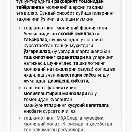
тушунтирадиган
ра
ҳбарият томонидан
тайёрла
нган
молиявий шарҳни тақдим
этадилар. Бундай ҳисобот қуйидагиларнинг
таҳлилини ўз ичига олиши мумкин:
ташкилотнинг молиявий фаолиятини
белгилайдиган
асосий
омиллар
ва
таъсирлар
, шу жумладан у фаолият
кўрсатаётган ташқи муҳитдаги
ўзгаришлар
, бу ўзгаришларга жавобан
ташкилотнинг ҳаракатлари
ва уларнинг
натижаси, шунингдек, ташкилотнинг
молиявий натижаларни сақлаб қолиш ва
яхшилаш учун
инвестиция сиёсати
, шу
жумладан
дивиденд сиёсати
;
ташкилот фаолиятининг
молиялаштириш
манбалари
ва у
томонидан кўзланган
мажбуриятларнинг
хусусий
капиталга
нисбати
кўрсаткичи; ва
ташкилотнинг МҲХСларга мувофиқ
молиявий ҳолат тўғрисидаги ҳисоботда
тан олинмаган ресурслар
и