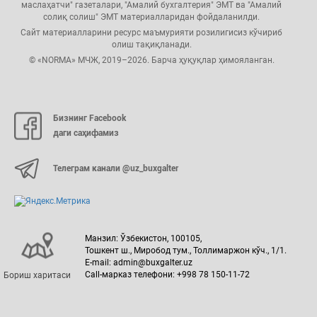
маслаҳатчи" газеталари, "Амалий бухгалтерия" ЭМТ ва "Амалий
солиқ солиш" ЭМТ материалларидан фойдаланилди.
Сайт материалларини ресурс маъмурияти розилигисиз кўчириб
олиш тақиқланади.
© «NORMA» МЧЖ, 2019–2026. Барча ҳуқуқлар ҳимояланган.
Бизнинг Facebook
даги саҳифамиз
Телеграм канали @uz_buxgalter
Манзил: Ўзбекистон, 100105,
Тошкент ш., Миробод тум., Толлимаржон кўч., 1/1.
E-mail: admin@buxgalter.uz
Call-марказ телефони: +998 78 150-11-72
Бориш харитаси