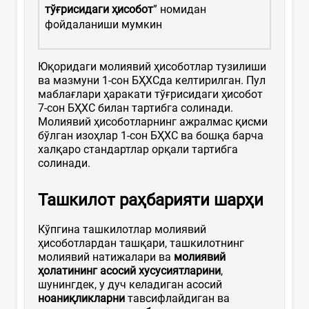
тўғрисидаги ҳисобот
” номидан
фойдаланиши мумкин
Юқоридаги молиявий ҳисоботлар тузилиши
ва мазмуни 1-сон БҲХСда келтирилган. Пул
маблағлари ҳаракати тўғрисидаги ҳисобот
7-сон БҲХС билан тартибга солинади.
Молиявий ҳисоботларнинг ажралмас қисми
бўлган изоҳлар 1-сон БҲХС ва бошқа барча
халқаро стандартлар орқали тартибга
солинади.
Ташкилот раҳбарияти шарҳи
Кўпгина ташкилотлар молиявий
ҳисоботлардан ташқари, ташкилотнинг
молиявий натижалари ва
молиявий
ҳолатининг асосий хусусиятларини
,
шунингдек, у дуч келадиган асосий
ноаниқликларни
тавсифлайдиган ва