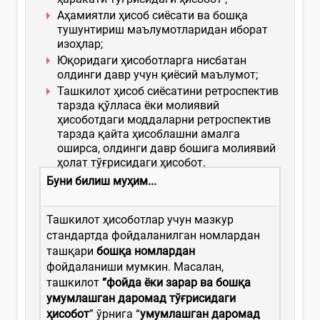
Аҳамиятли ҳисоб сиёсати ва бошқа
тушунтириш маълумотларидан иборат
изоҳлар;
Юқоридаги ҳисоботларга нисбатан
олдинги давр учун қиёсий маълумот;
Ташкилот ҳисоб сиёсатини ретроспектив
тарзда қўлласа ёки молиявий
ҳисоботдаги моддаларни ретроспектив
тарзда қайта ҳисоблашни амалга
оширса, олдинги давр бошига молиявий
ҳолат тўғрисидаги ҳисобот.
Буни
билиш
му
ҳим...
Ташкилот ҳисоботлар учун мазкур
cтандартда фойдаланилган номлардан
ташқари
бошқа номлардан
фойдаланиши мумкин. Масалан,
ташкилот
“фойда ёки зарар ва бошқа
умумлашган
даромад
тў
ғрисидаги
ҳисобот
” ўрнига “
умумлашган даромад