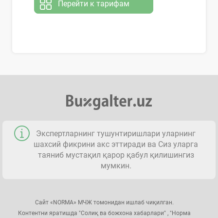
Перейти к тарифам
Экспертларнинг тушунтиришлари уларнинг
шахсий фикрини акс эттиради ва Сиз уларга
таяниб мустақил қарор қабул қилишингиз
мумкин.
Сайт «NORMA» МЧЖ томонидан ишлаб чиқилган.
Контентни яратишда "Солиқ ва божхона хабарлари" , "Норма