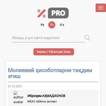
Tog
nav
Ру
Ўз
Oʻz
Кириш / Рўйхатдан ўтиш
Молиявий ҳисоботларни тақдим
этиш
07.10.2021
Иброҳим АҲМАДХОНОВ
МҲХС бўйича эксперт