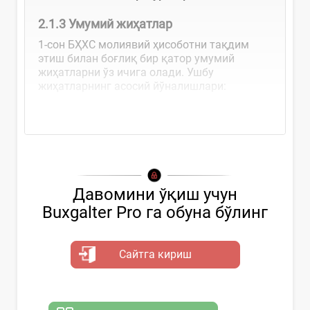
2.1.3 Умумий жиҳатлар
1-сон БҲХС молиявий ҳисоботни тақдим
этиш билан боғлиқ бир қатор умумий
жиҳатларни ўз ичига олади. Ушбу
жиҳатларнинг асосий йўналишлари:
Ҳаққоний тақдим...
Давомини ўқиш учун
Buxgalter Pro га обуна бўлинг
Сайтга кириш