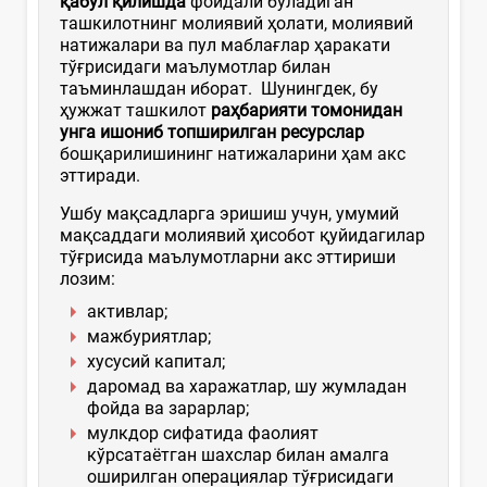
қабул қилишда
фойдали бўладиган
ташкилотнинг молиявий ҳолати, молиявий
натижалари ва пул маблағлар ҳаракати
тўғрисидаги маълумотлар билан
таъминлашдан иборат. Шунингдек, бу
ҳужжат ташкилот
ра
ҳбарияти томонидан
унга ишониб топширилган ресурслар
бошқарилишининг натижаларини ҳам акс
эттиради.
Ушбу мақсадларга эришиш учун, умумий
мақсаддаги молиявий ҳисобот қуйидагилар
тўғрисида маълумотларни акс эттириши
лозим:
активлар;
мажбуриятлар;
хусусий капитал;
даромад ва харажатлар, шу жумладан
фойда ва зарарлар;
мулкдор сифатида фаолият
кўрсатаётган шахслар билан амалга
оширилган операциялар тўғрисидаги