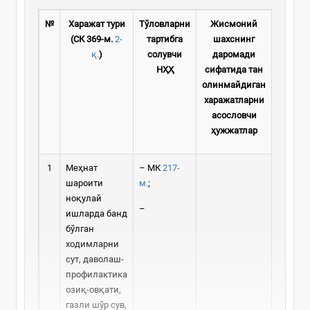
№
Харажат тури
Тўловларни
Жисмоний
(
СК 369-м.
2-
тартибга
шахснинг
қ.
)
солувчи
даромади
НҲҲ
сифатида тан
олинмайдиган
харажатларни
асословчи
ҳужжатлар
1
Меҳнат
– МК
217-
шароити
м.
;
ноқулай
–
ишларда банд
бўлган
ходимларни
сут, даволаш-
профилактика
озиқ-овқати,
газли шўр сув,