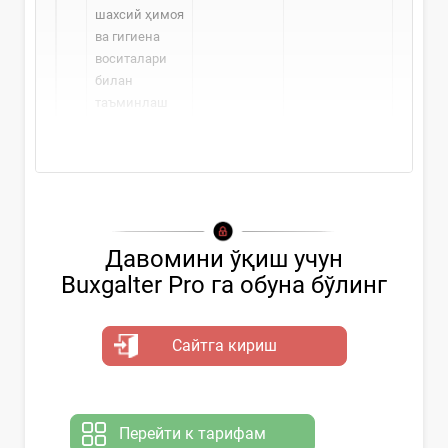
шахсий ҳимоя
ва гигиена
воситалари
билан
таъминлаш
Давомини ўқиш учун
Buxgalter Pro га обуна бўлинг
Сайтга кириш
Перейти к тарифам