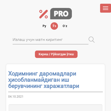
Tog
nav
Ру
Ўз
Oʻz
Кириш / Рўйхатдан ўтиш
Ходимнинг даромадлари
ҳисобланмайдиган иш
берувчининг харажатлари
04.10.2021