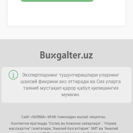
Экспертларнинг тушунтиришлари уларнинг
шахсий фикрини акс эттиради ва Сиз уларга
таяниб мустақил қарор қабул қилишингиз
мумкин.
Сайт «NORMA» МЧЖ томонидан ишлаб чиқилган.
Контентни яратишда "Солиқ ва божхона хабарлари" , "Норма
маслаҳатчи" газеталари, "Амалий бухгалтерия" ЭМТ ва "Амалий