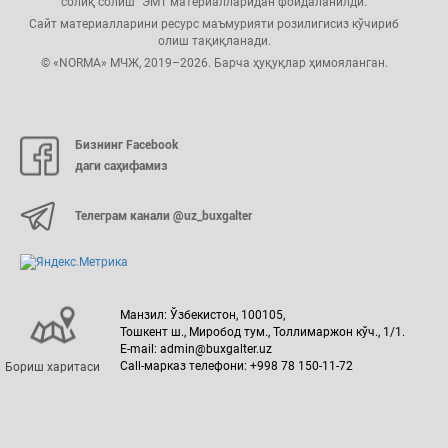
солиқ солиш" ЭМТ материалларидан фойдаланилди.
Сайт материалларини ресурс маъмурияти розилигисиз кўчириб
олиш тақиқланади.
© «NORMA» МЧЖ, 2019–2026. Барча ҳуқуқлар ҳимояланган.
Бизнинг Facebook
даги саҳифамиз
Телеграм канали @uz_buxgalter
Манзил: Ўзбекистон, 100105,
Тошкент ш., Миробод тум., Толлимаржон кўч., 1/1.
E-mail: admin@buxgalter.uz
Call-марказ телефони: +998 78 150-11-72
Бориш харитаси