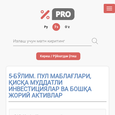
Tog
nav
Ру
Ўз
Oʻz
Кириш / Рўйхатдан ўтиш
5-БЎЛИМ. ПУЛ МАБЛАҒЛАРИ,
ҚИСҚА МУДДАТЛИ
ИНВЕСТИЦИЯЛАР ВА БОШҚА
ЖОРИЙ АКТИВЛАР