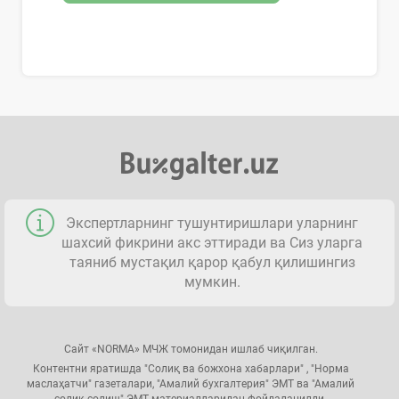
Экспертларнинг тушунтиришлари уларнинг
шахсий фикрини акс эттиради ва Сиз уларга
таяниб мустақил қарор қабул қилишингиз
мумкин.
Сайт «NORMA» МЧЖ томонидан ишлаб чиқилган.
Контентни яратишда "Солиқ ва божхона хабарлари" , "Норма
маслаҳатчи" газеталари, "Амалий бухгалтерия" ЭМТ ва "Амалий
солиқ солиш" ЭМТ материалларидан фойдаланилди.