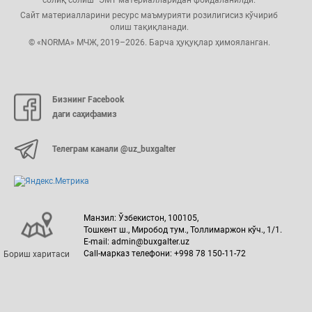
Сайт материалларини ресурс маъмурияти розилигисиз кўчириб
олиш тақиқланади.
© «NORMA» МЧЖ, 2019–2026. Барча ҳуқуқлар ҳимояланган.
Бизнинг Facebook
даги саҳифамиз
Телеграм канали @uz_buxgalter
Манзил: Ўзбекистон, 100105,
Тошкент ш., Миробод тум., Толлимаржон кўч., 1/1.
E-mail: admin@buxgalter.uz
Call-марказ телефони: +998 78 150-11-72
Бориш харитаси