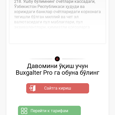
218. Ушбу бўлимнинг счётлари кассадаги,
Ўзбекистон Республикаси ҳудуди ва
хориждаги банклар счётларидаги корхонага
тегишли бўлган миллий ва чет эл
валютасидаги пул маблағлари, пул
эквивалентлари, қимматли қоғозларга
қилинган қисқа...
Давомини ўқиш учун
Buxgalter Pro га обуна бўлинг
Сайтга кириш
Перейти к тарифам