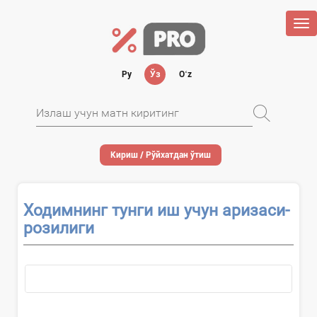
Tog
nav
Ру
Ўз
Oʻz
Кириш / Рўйхатдан ўтиш
Ходимнинг тунги иш учун аризаси-
розилиги