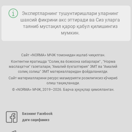
Экспертларнинг тушунтиришлари уларнинг
шахсий фикрини акс эттиради ва Сиз уларга
таяниб мустақил қарор қабул қилишингиз
мумкин.
Сайт «NORMA» МЧЖ томонидан ишлаб чиқилган.
Контентни яратишда "Солиқ ва божхона хабарлари" , "Норма
маслаҳатчи" газеталари, "Амалий бухгалтерия" ЭМТ ва "Амалий
солиқ солиш" ЭМТ материалларидан фойдаланилди.
Сайт материалларини ресурс маъмурияти розилигисиз кўчириб
олиш тақиқланади.
© «NORMA» МЧЖ, 2019–2026. Барча ҳуқуқлар ҳимояланган.
Бизнинг Facebook
даги саҳифамиз