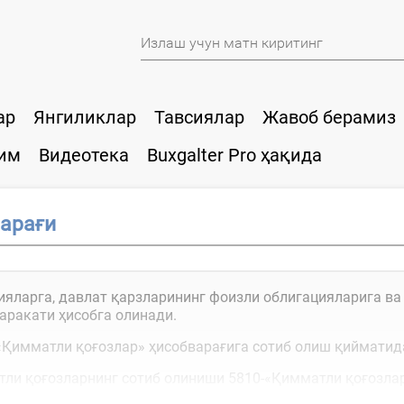
ар
Янгиликлар
Тавсиялар
Жавоб берамиз
им
Видеотека
Buxgalter Pro ҳақида
варағи
ияларга, давлат қарзларининг фоизли облигацияларига ва
аракати ҳисобга олинади.
«Қимматли қоғозлар» ҳисобварағига сотиб олиш қийматид
тли қоғозларнинг сотиб олиниши 5810-«Қимматли қоғозлар
амда агар...