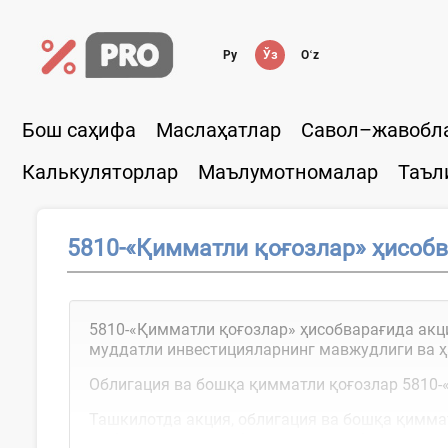
Ру
Ўз
Oʻz
Бош саҳифа
Маслаҳатлар
Савол–жавобл
Калькуляторлар
Маълумотномалар
Таъл
5810-«Қимматли қоғозлар» ҳисоб
5810-«Қимматли қоғозлар» ҳисобварағида акц
муддатли инвестицияларнинг мавжудлиги ва ҳ
Облигация ва бошқа қимматли қоғозлар 5810-
Ташкилотда акция, облигация ва бошқа қимма
маблағларини ҳисобга олувчи ҳисобварақлар ҳ