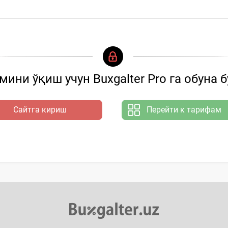
ини ўқиш учун Buxgalter Pro га обуна 
Сайтга кириш
Перейти к тарифам