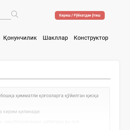
Кириш / Рўйхатдан ўтиш
Қонунчилик
Шакллар
Конструктор
 бошқа қимматли қоғозларга қўйилган қисқа
а кирим қилинади.
» ҳисобварағининг дебетида ва пул