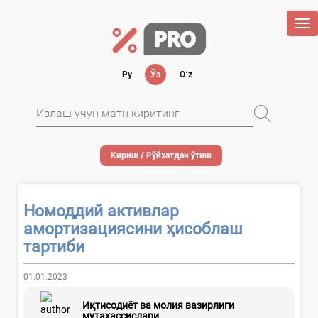
Tog
nav
Ру
Ўз
Oʻz
Кириш / Рўйхатдан ўтиш
Номоддий активлар
амортизациясини ҳисоблаш
тартиби
01.01.2023
Иқтисодиёт ва молия вазирлиги
мутахассислари