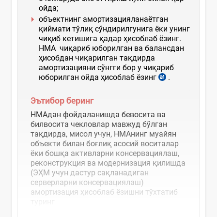
ойда;
объектнинг амортизацияланаётган
қиймати тўлиқ сўндирилгунига ёки унинг
чиқиб кетишига қадар ҳисоблаб ёзинг.
НМА чиқариб юборилган ва балансдан
ҳисобдан чиқарилган тақдирда
амортизацияни сўнгги бор у чиқариб
юборилган ойда ҳисоблаб ёзинг
.
Эътибор беринг
НМАдан фойдаланишда бевосита ва
билвосита чекловлар мавжуд бўлган
тақдирда, мисол учун, НМАнинг муайян
объекти билан боғлиқ асосий воситалар
ёки бошқа активларни консервациялаш,
реконструкция ва модернизация қилишда
(ЭҲМ учун дастур сақланадиган
серверларни консервациялаш)
амортизация ҳисоблаб ёзишни тўхтатиб
туринг