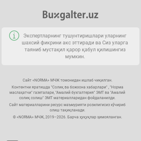
Экспертларнинг тушунтиришлари уларнинг
шахсий фикрини акс эттиради ва Сиз уларга
таяниб мустақил қарор қабул қилишингиз
мумкин.
Сайт «NORMA» МЧЖ томонидан ишлаб чиқилган.
Контентни яратишда "Солиқ ва божхона хабарлари" , "Норма
маслаҳатчи" газеталари, "Амалий бухгалтерия" ЭМТ ва "Амалий
солиқ солиш" ЭМТ материалларидан фойдаланилди.
Сайт материалларини ресурс маъмурияти розилигисиз кўчириб
олиш тақиқланади.
© «NORMA» МЧЖ, 2019–2026. Барча ҳуқуқлар ҳимояланган.