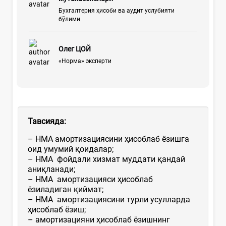
Бухгалтерия ҳисоби ва аудит услубияти
бўлими
Олег ЦОЙ
«Норма» эксперти
Тавсияда:
– НМА амортизациясини ҳисоблаб ёзишга
оид умумий қоидалар;
– НМА фойдали хизмат муддати қандай
аниқланади;
– НМА амортизацияси ҳисоблаб
ёзиладиган қиймат;
– НМА амортизациясини турли усулларда
ҳисоблаб ёзиш;
– амортизацияни ҳисоблаб ёзишнинг