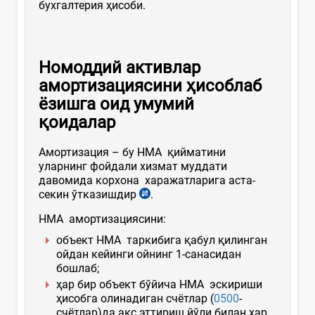
бухгалтерия ҳисоби.
Номоддий активлар
амортизациясини ҳисоблаб
ёзишга оид умумий
қоидалар
Амортизация – бу НМА қийматини
уларнинг фойдали хизмат муддати
давомида корхона харажатларига аста-
секин ўтказишдир
.
НМА амортизациясини:
объект НМА таркибига қабул қилинган
ойдан кейинги ойнинг 1-санасидан
бошлаб;
ҳар бир объект бўйича НМА эскириши
ҳисобга олинадиган счётлар (
0500
-
счётлар)да акс эттириш йўли билан ҳар