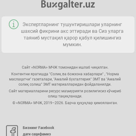
Экспертларнинг тушунтиришлари уларнинг
шахсий фикрини акс эттиради ва Сиз уларга
таяниб мустақил қарор қабул қилишингиз
мумкин.
Сайт «NORMA» МЧЖ томонидан ишлаб чиқилган.
Контентни яратишда "Солиқ ва божхона хабарлари" , "Норма
маслаҳатчи" газеталари, "Амалий бухгалтерия" ЭМТ ва "Амалий
солиқ солиш" ЭМТ материалларидан фойдаланилди.
Сайт материалларини ресурс маъмурияти розилигисиз кўчириб
олиш тақиқланади.
© «NORMA» МЧЖ, 2019–2026. Барча ҳуқуқлар ҳимояланган.
Бизнинг Facebook
даги саҳифамиз