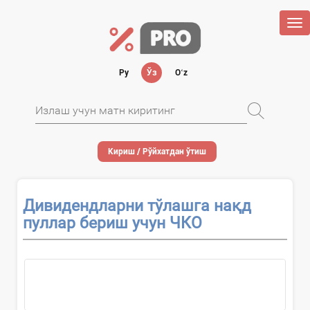
Tog
nav
Ру
Ўз
Oʻz
Кириш / Рўйхатдан ўтиш
Дивидендларни тўлашга нақд
пуллар бериш учун ЧКО
...