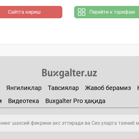
Сайтга кириш
Перейти к тарифам
Янгиликлар
Тавсиялар
Жавоб берамиз
м
Видеотека
Buxgalter Pro ҳақида
инг шахсий фикрини акс эттиради ва Сиз уларга таяниб 