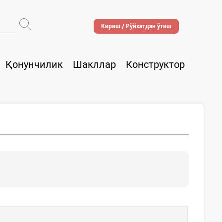
Кириш / Рўйхатдан ўтиш
Қонунчилик
Шакллар
Конструктор