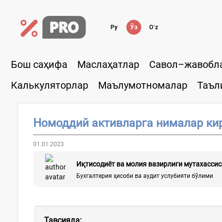
Ру
Ўз
Oʻz
Бош саҳифа
Маслаҳатлар
Савол–жавобл
Калькуляторлар
Маълумотномалар
Таъл
Номоддий активларга нималар ки
01.01.2023
Иқтисодиёт ва молия вазирлиги мутахасси
Бухгалтерия ҳисоби ва аудит услубияти бўлими
Тавсияда
: