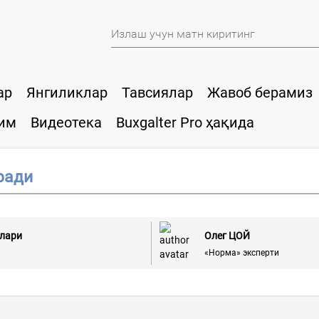
ар
Янгиликлар
Тавсиялар
Жавоб берамиз
им
Видеотека
Buxgalter Pro ҳақида
ради
слари
Олег ЦОЙ
«Норма» эксперти