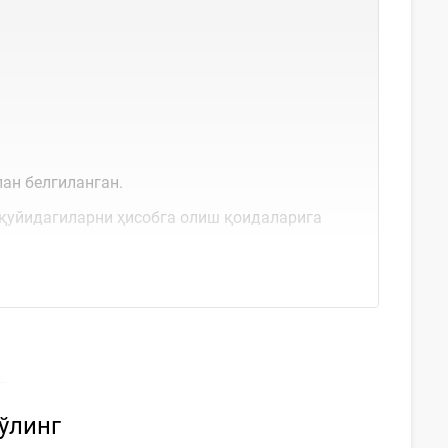
ан белгиланган.
қуйидагиларни ҳисобга олиш қоидаларига
бўлинг