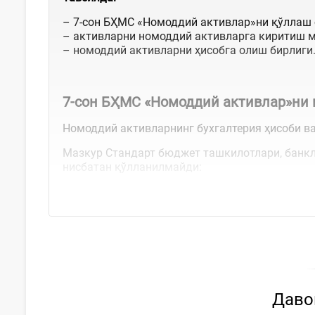
– 7-сон БҲМС «Номоддий активлар»ни қўллаш 
– активларни номоддий активларга киритиш м
– номоддий активларни ҳисобга олиш бирлиги
7-сон БҲМС «Номоддий активлар»ни 
Номоддий активларнинг бухгалтерия ҳисоби в
Мазкур Стандарт бюджет ташкилотлари, банкл
нисбатан қўлланилмайди:
илмий тадқиқот ва тажриба-конструкторлик
Давом