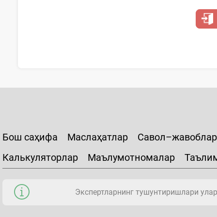
Бош саҳифа
Маслаҳатлар
Савол–жавоблар
Калькуляторлар
Маълумотномалар
Таъли
Экспертларнинг тушунтиришлари уларн