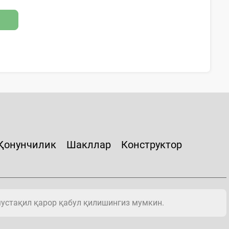
Қонунчилик
Шакллар
Конструктор
мустақил қарор қабул қилишингиз мумкин.