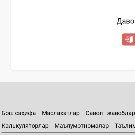
Давом
Бош саҳифа
Маслаҳатлар
Савол–жавоблар
Калькуляторлар
Маълумотномалар
Таъли