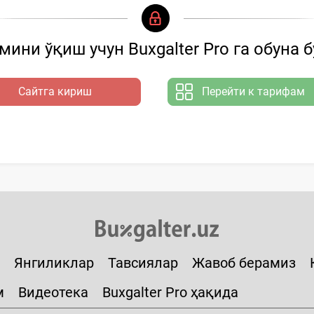
ини ўқиш учун Buxgalter Pro га обуна 
Сайтга кириш
Перейти к тарифам
Янгиликлар
Тавсиялар
Жавоб берамиз
м
Видеотека
Buxgalter Pro ҳақида