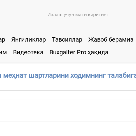
ар
Янгиликлар
Тавсиялар
Жавоб берамиз
им
Видеотека
Buxgalter Pro ҳақида
меҳнат шартларини ходимнинг талабига