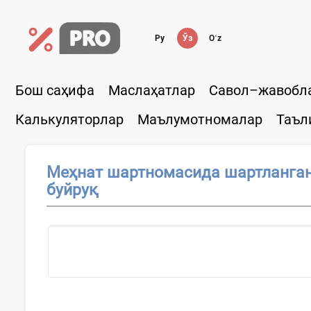
Ру
Ўз
Oʻz
Бош саҳифа
Маслаҳатлар
Савол–жавобл
Калькуляторлар
Маълумотномалар
Таъл
Меҳнат шартномасида шартланган 
буйруқ
...