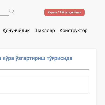
Кириш / Рўйхатдан ўтиш
Қонунчилик
Шакллар
Конструктор
 кўра ўзгартириш тўғрисида