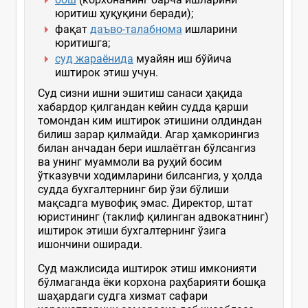
юритиш ҳуқуқини беради);
фақат
даъво-талабнома
ишларини
юритишга;
суд жараёнида
муайян иш бўйича
иштирок этиш учун.
Суд сизни ишни эшитиш санаси ҳақида
хабардор қилгандан кейин судда қарши
томондан ким иштирок этишини олдиндан
билиш зарар қилмайди. Агар ҳамкорингиз
билан анчадан бери ишлаётган бўлсангиз
ва унинг муаммоли ва руҳий босим
ўтказувчи ходимларини билсангиз, у ҳолда
судда бухгалтернинг бир ўзи бўлиши
мақсадга мувофиқ эмас. Директор, штат
юристининг (таклиф қилинган адвокатнинг)
иштирок этиши бухгалтернинг ўзига
ишончини оширади.
Суд мажлисида иштирок этиш имконияти
бўлмаганда ёки корхона раҳбарияти бошқа
шаҳардаги судга хизмат сафари