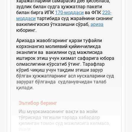
харажатларини самарасиз деб ҳисобласа,
зудлик билан судга ҳужжатлар пакети
билан бирга ИПК
170-моддаси
ва ФПК
220-
моддаси
тартибида суд жараёнини сизнинг
вакилингизсиз ўтказишни сўраб,
ариза
юборинг.
Аризада жавобгарнинг қарзи туфайли
корхонангиз молиявий қийинчиликда
эканлиги ва вакилини суд мажлисида
иштирок этиш учун хизмат сафарига юбора
олмаслигини кўрсатиб ўтинг. Тарафлар
кўриб чиқиш учун тақдим этиши зарур
бўлган ҳужжатларнинг асл нусхаларини суд
зарурат бўлганда судланувчидан талаб
қилади.
Эътибор беринг
Иш муҳокамасининг вақти ва жойи
тўғрисида тегишли тарзда хабардор
қилинган томон суд мажлисига келмаса,
ишни...