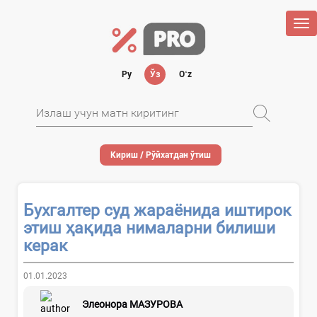
Tog
nav
Ру
Ўз
Oʻz
Кириш / Рўйхатдан ўтиш
Бухгалтер суд жараёнида иштирок
этиш ҳақида нималарни билиши
керак
01.01.2023
Элеонора МАЗУРОВА