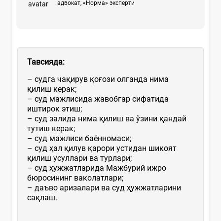
адвокат, «Норма» эксперти
Тавсияда
:
–
судга чақирув қоғози олганда нима
қилиш керак;
– суд мажлисида жавобгар сифатида
иштирок этиш;
– суд залида нима қилиш ва ўзини қандай
тутиш керак;
– суд мажлиси баённомаси;
– суд ҳал қилув қарори устидан шикоят
қилиш усуллари ва турлари;
– суд ҳужжатларида Мажбурий ижро
бюросининг ваколатлари;
– даъво аризалари ва суд ҳужжатларини
сақлаш.