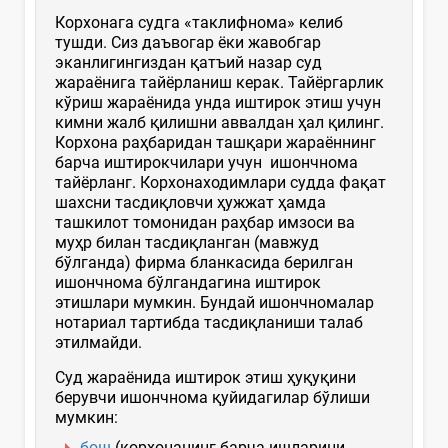
Корхонага судга «таклифнома» келиб
тушди. Сиз даъвогар ёки жавобгар
эканлигингиздан қатъий назар суд
жараёнига тайёрланиш керак. Тайёргарлик
кўриш жараёнида унда иштирок этиш учун
кимни жалб қилишни аввалдан ҳал қилинг.
Корхона раҳбаридан ташқари жараённинг
барча иштирокчилари учун ишончнома
тайёрланг. Корхонаходимлари судда фақат
шахсни тасдиқловчи ҳужжат ҳамда
ташкилот томонидан раҳбар имзоси ва
муҳр билан тасдиқланган (мавжуд
бўлганда) фирма бланкасида берилган
ишончнома бўлгандагина иштирок
этишлари мумкин. Бундай ишончномалар
нотариал тартибда тасдиқланиши талаб
этилмайди.
Суд жараёнида иштирок этиш ҳуқуқини
берувчи ишончнома қуйидагилар бўлиши
мумкин:
бош
(корхонанинг барча ишларини