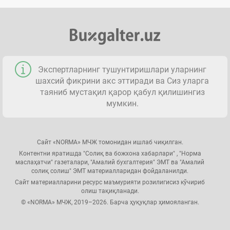
Экспертларнинг тушунтиришлари уларнинг
шахсий фикрини акс эттиради ва Сиз уларга
таяниб мустақил қарор қабул қилишингиз
мумкин.
Сайт «NORMA» МЧЖ томонидан ишлаб чиқилган.
Контентни яратишда "Солиқ ва божхона хабарлари" , "Норма
маслаҳатчи" газеталари, "Амалий бухгалтерия" ЭМТ ва "Амалий
солиқ солиш" ЭМТ материалларидан фойдаланилди.
Сайт материалларини ресурс маъмурияти розилигисиз кўчириб
олиш тақиқланади.
© «NORMA» МЧЖ, 2019–2026. Барча ҳуқуқлар ҳимояланган.