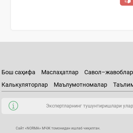
Бош саҳифа
Маслаҳатлар
Савол–жавоблар
Калькуляторлар
Маълумотномалар
Таъли
Экспертларнинг тушунтиришлари уларн
Сайт «NORMA» МЧЖ томонидан ишлаб чиқилган.