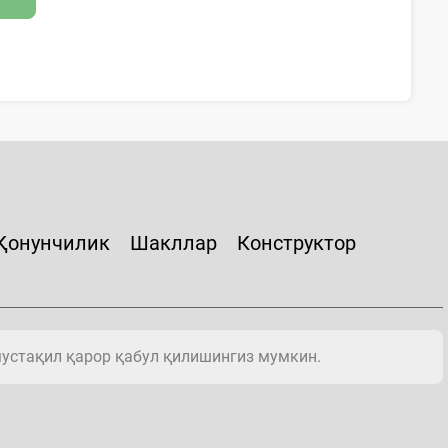
Қонунчилик
Шакллар
Конструктор
мустақил қарор қабул қилишингиз мумкин.