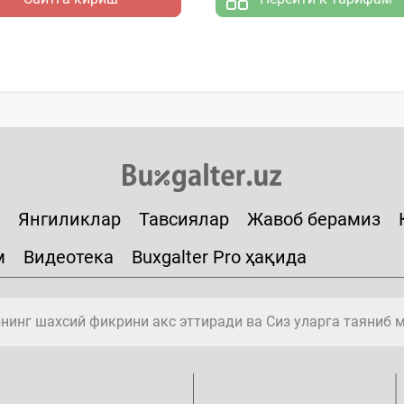
Янгиликлар
Тавсиялар
Жавоб берамиз
м
Видеотека
Buxgalter Pro ҳақида
инг шахсий фикрини акс эттиради ва Сиз уларга таяниб 