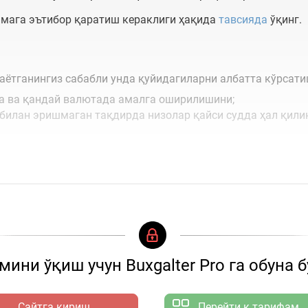
имага эътибор қаратиш кераклиги ҳақида
тавсияда
ўқинг.
аётганингиз сабабли унда қуйидагиларни албатта кўрсати
да ва қандай валютада амалга оширилишини;
 билан эришмаган тақдирда низолар қайси судда ҳал қили
ини ўқиш учун Buxgalter Pro га обуна 
Сайтга кириш
Перейти к тарифам