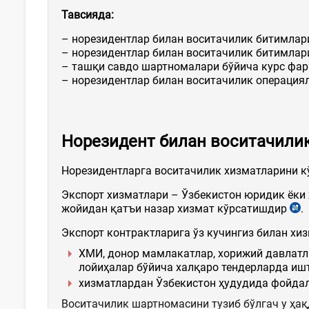
Тавсияда
:
– норезидентлар билан воситачилик битимла
– норезидентлар билан воситачилик битимлар
– ташқи савдо шартномалари бўйича курс фар
– норезидентлар билан воситачилик операциял
Норезидент билан воситачили
Норезидентларга воситачилик хизматларини кў
Экспорт хизматлари – Ўзбекистон юридик ёки
жойидан қатъи назар хизмат кўрсатишдир
.
Экспорт контрактларига ўз кучингиз билан хи
ХМИ, донор мамлакатлар, хорижий давлатл
лойиҳалар бўйича халқаро тендерларда иш
хизматлардан Ўзбекистон ҳудудида фойдал
Воситачилик шартномасини тузиб бўлгач у ҳа