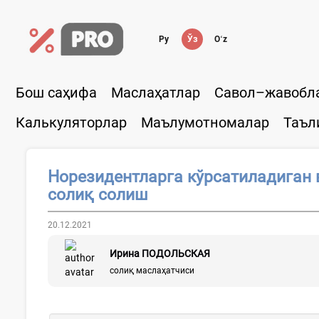
Ру
Ўз
Oʻz
Бош саҳифа
Маслаҳатлар
Савол–жавобл
Калькуляторлар
Маълумотномалар
Таъл
Норезидентларга кўрсатиладиган 
солиқ солиш
20.12.2021
Ирина ПОДОЛЬСКАЯ
солиқ маслаҳатчиси