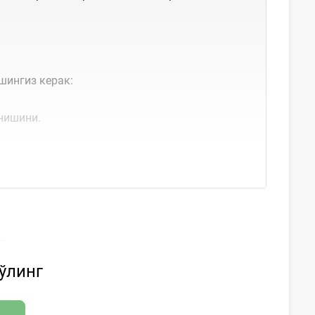
шингиз керак:
нишини.
бўлинг