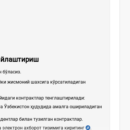
мийлаштириш
 бўласиз.
ёки жисмоний шахсига кўрсатиладиган
уйидаги контрактлар тенглаштирилади:
га Ўзбекистон ҳудудида амалга ошириладиган
ентлар билан тузилган контрактлар.
а электрон ахборот тизимига киритинг
.