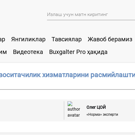
ар
Янгиликлар
Тавсиялар
Жавоб берамиз
им
Видеотека
Buxgalter Pro ҳақида
воситачилик хизматларини расмийлашти
Олег ЦОЙ
«Норма» эксперти