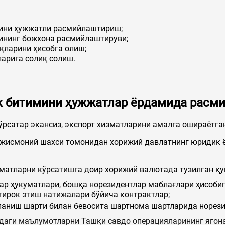
рини ҳужжатли расмийлаштириш;
ининг божхона расмийлаштируви;
қларини ҳисобга олиш;
арига солиқ солиш.
к битимини ҳужжатлар ёрдамида рас
рсатар экансиз, экспорт хизматларини амалга ошираётган
 жисмоний шахси томонидан хорижий давлатнинг юридик 
зматларни кўрсатишга доир хорижий валютада тузилган қ
ар ҳукуматлари, бошқа норезидентлар маблағлари ҳисоби
тирок этиш натижалари бўйича контрактлар;
аниш шарти билан бевосита шартнома шартларида норезид
қдаги маълумотларни Ташқи савдо операцияларининг ягон