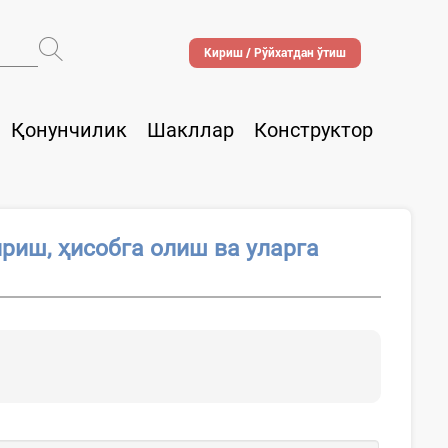
Кириш / Рўйхатдан ўтиш
Қонунчилик
Шакллар
Конструктор
риш, ҳисобга олиш ва уларга