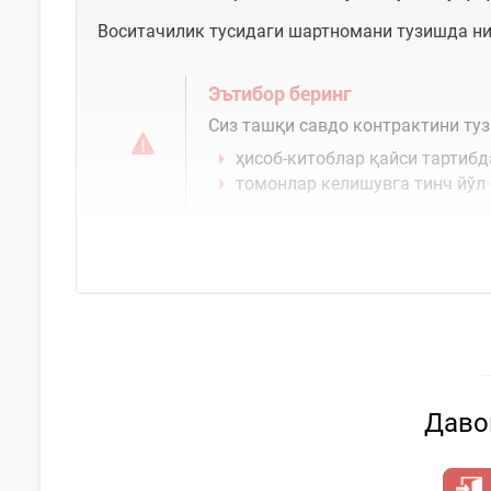
Воситачилик тусидаги шартномани тузишда н
Эътибор беринг
Сиз ташқи савдо контрактини туз
ҳисоб-китоблар қайси тартиб
томонлар келишувга тинч йўл
Давом