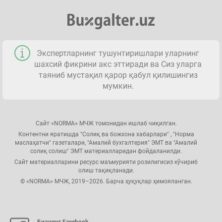
Экспертларнинг тушунтиришлари уларнинг
шахсий фикрини акс эттиради ва Сиз уларга
таяниб мустақил қарор қабул қилишингиз
мумкин.
Сайт «NORMA» МЧЖ томонидан ишлаб чиқилган.
Контентни яратишда "Солиқ ва божхона хабарлари" , "Норма
маслаҳатчи" газеталари, "Амалий бухгалтерия" ЭМТ ва "Амалий
солиқ солиш" ЭМТ материалларидан фойдаланилди.
Сайт материалларини ресурс маъмурияти розилигисиз кўчириб
олиш тақиқланади.
© «NORMA» МЧЖ, 2019–2026. Барча ҳуқуқлар ҳимояланган.
Бизнинг Facebook