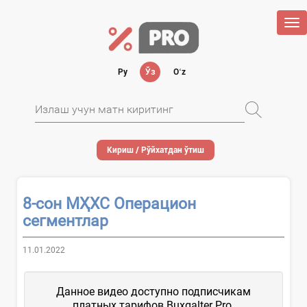
Tog
nav
Ру
Ўз
Oʻz
Кириш / Рўйхатдан ўтиш
8-сон МҲХС Операцион
сегментлар
11.01.2022
Данное видео доступно подписчикам
платных тарифов Buxgalter Pro.