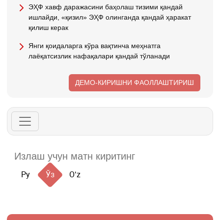
ЭҲФ хавф даражасини баҳолаш тизими қандай
ишлайди, «қизил» ЭҲФ олинганда қандай ҳаракат
қилиш керак
Янги қоидаларга кўра вақтинча меҳнатга
лаёқатсизлик нафақалари қандай тўланади
ДЕМО-КИРИШНИ ФАОЛЛАШТИРИШ
Ру
Ўз
Oʻz