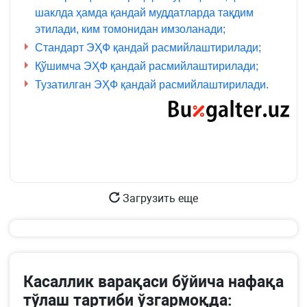
шаклда ҳамда қандай муддатларда тақдим
этилади, ким томонидан имзоланади;
Стандарт ЭҲФ қандай расмийлаштирилади;
Қўшимча ЭҲФ қандай расмийлаштирилади;
Тузатилган ЭҲФ қандай расмийлаштирилади.
Загрузить еще
Касаллик варақаси бўйича нафақа
тўлаш тартиби ўзгармоқда: