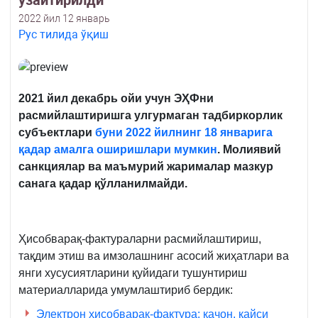
узайтирилди
2022 йил 12 январь
Рус тилида ўқиш
2021 йил декабрь ойи учун ЭҲФни
расмийлаштиришга улгурмаган тадбиркорлик
субъектлари
буни 2022 йилнинг 18 январига
қадар амалга оширишлари мумкин
. Молиявий
санкциялар ва маъмурий жарималар мазкур
санага қадар қўлланилмайди.
Ҳисобварақ-фактураларни расмийлаштириш,
тақдим этиш ва имзолашнинг асосий жиҳатлари ва
янги хусусиятларини қуйидаги тушунтириш
материалларида умумлаштириб бердик:
Электрон ҳисобварақ-фактура: қачон, қайси