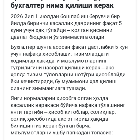
бухгалтер нима қилиши керак
2026 йил 1 июлдан бошлаб иш берувчи бир
йилда биринчи касаллик даврининг фақат 5
куни учун ҳақ тўлайди – қолган қисмини
давлат бюджети ўз зиммасига олади.
Бухгалтер шунга асосан фақат дастлабки 5 кун
учун нафақа ҳисоблаши, тизимлардаги
ходимлар ҳақидаги маълумотларнинг
тўғрилигини назорат қилиши керак – акс
ҳолда тизим тўловларни нотўғри ҳисоблайди
ёки кечиктиради, бу муаммони ҳал қилиш
сизнинг зиммангизга тушади.
Янги нормаларни ҳисобга олган ҳолда
касаллик варақаси бўйича нафақа тўлашнинг
янги тартиби – ҳисоб-китоблар, солиқлар,
солиқ ҳисоботида акс эттириш ҳақида
билишингиз керак бўлган барча
маълумотларни ушбу папкадан топасиз: