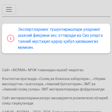
Экспертларнинг тушунтиришлари уларнинг
шахсий фикрини акс эттиради ва Сиз уларга
таяниб мустақил қарор қабул қилишингиз
мумкин.
Сайт «NORMA» МЧЖ томонидан ишлаб чиқилган.
Контентни яратишда «Солиқ ва божхона хабарлари» , «Норма
маслаҳатчи» газеталари, «Амалий бухгалтерия» ЭМТ ва
«Амалий солиқ солиш» ЭМТ материалларидан фойдаланилди.
Сайт материалларини ресурс маъмурияти розилигисиз кўчириб
олиш тақиқланади.
© МЧЖ «NORMA», 2019–2026. Барча ҳуқуқлар ҳимояланган.