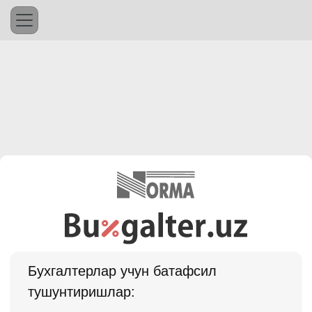
Бухгалтерлар учун батафсил
тушунтиришлар: