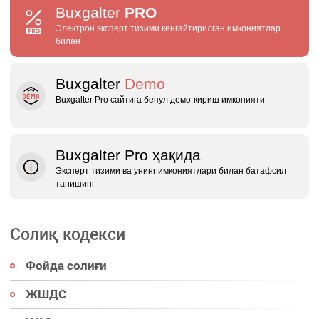
Buxgalter
PRO
Электрон эксперт тизими кенгайтирилган имкониятлар
билан
Buxgalter
Demo
Buxgalter Pro сайтига бепул демо‑кириш имконияти
Buxgalter Pro ҳақида
Эксперт тизими ва унинг имкониятлари билан батафсил
танишинг
Солиқ кодекси
Фойда солиғи
ЖШДС