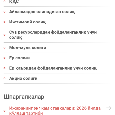
ҚҚС
Айланмадан олинадиган солиқ
Ижтимоий солиқ
Сув ресурсларидан фойдаланганлик учун
солиқ
Мол-мулк солиғи
Ер солиғи
Ер қаъридан фойдаланганлик учун солиқ
Акциз солиғи
Шпаргалкалар
Ижаранинг энг кам ставкалари: 2026 йилда
қўллаш тартиби