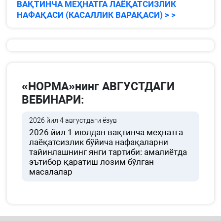
ВАҚТИНЧА МЕҲНАТГА ЛАЁҚАТСИЗЛИК
НАФАҚАСИ (КАСАЛЛИК ВАРАҚАСИ) > >
«НОРМА»нинг АВГУСТДАГИ
ВЕБИНАРИ:
2026 йил 4 августдаги ёзув
2026 йил 1 июлдан вақтинча меҳнатга
лаёқатсизлик бўйича нафақаларни
тайинлашнинг янги тартиби: амалиётда
эътибор қаратиш лозим бўлган
масалалар