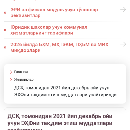
ЭРИ ва фискал модуль учун тўловлар:
реквизитлар
Юридик шахслар учун коммунал
хизматларнинг тарифлари
2026 йилда БҲМ, МҲТЭКМ, ПҲБМ ва МИХ
миқдорлари
Главная
Янгиликлар
ДСҚ томонидан 2021 йил декабрь ойи учун
ЭҲФни тақдим этиш муддатлари узайтирилди
ДСҚ томонидан 2021 йил декабрь ойи
учун ЭҲФни тақдим этиш муддатлари