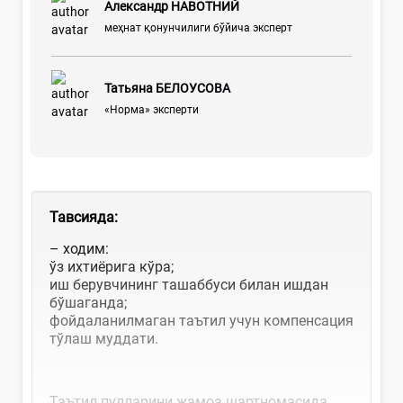
Александр НАВОТНИЙ
меҳнат қонунчилиги бўйича эксперт
Татьяна БЕЛОУСОВА
«Норма» эксперти
Тавсияда
:
– ходим:
ўз ихтиёрига кўра;
иш берувчининг ташаббуси билан ишдан
бўшаганда;
фойдаланилмаган таътил учун компенсация
тўлаш муддати.
Таътил пулларини жамоа шартномасида