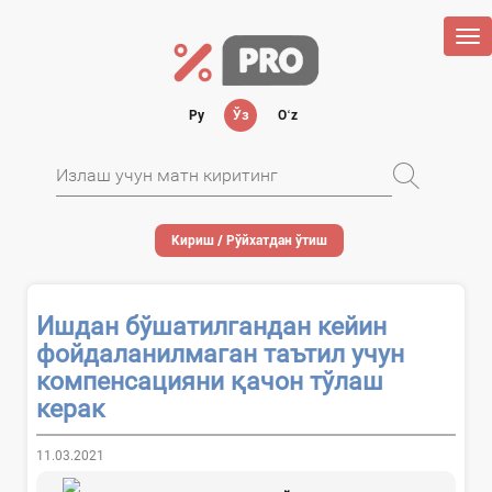
Tog
nav
Ру
Ўз
Oʻz
Кириш / Рўйхатдан ўтиш
Ишдан бўшатилгандан кейин
фойдаланилмаган таътил учун
компенсацияни қачон тўлаш
керак
11.03.2021