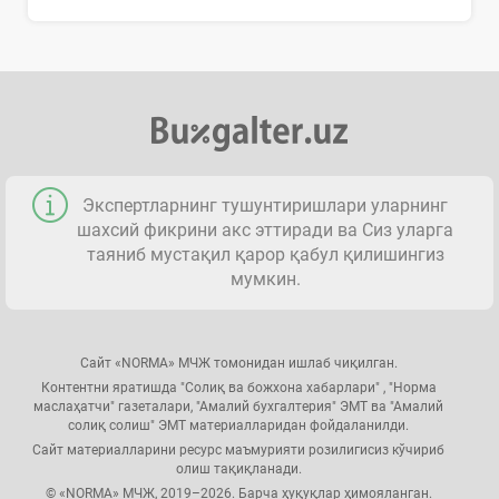
Экспертларнинг тушунтиришлари уларнинг
шахсий фикрини акс эттиради ва Сиз уларга
таяниб мустақил қарор қабул қилишингиз
мумкин.
Сайт «NORMA» МЧЖ томонидан ишлаб чиқилган.
Контентни яратишда "Солиқ ва божхона хабарлари" , "Норма
маслаҳатчи" газеталари, "Амалий бухгалтерия" ЭМТ ва "Амалий
солиқ солиш" ЭМТ материалларидан фойдаланилди.
Сайт материалларини ресурс маъмурияти розилигисиз кўчириб
олиш тақиқланади.
© «NORMA» МЧЖ, 2019–2026. Барча ҳуқуқлар ҳимояланган.