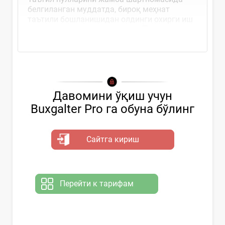
белгиланган муддатда, бироқ меҳнат
таътили бошланишидан олдинги охирги иш
кунидан кечиктирмай тўланг
Давомини ўқиш учун
Buxgalter Pro га обуна бўлинг
Сайтга кириш
Перейти к тарифам