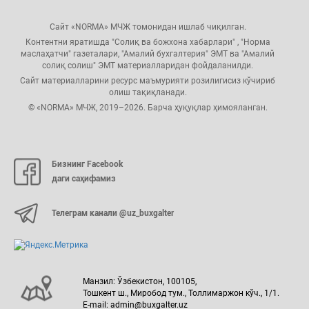
Сайт «NORMA» МЧЖ томонидан ишлаб чиқилган.
Контентни яратишда "Солиқ ва божхона хабарлари" , "Норма
маслаҳатчи" газеталари, "Амалий бухгалтерия" ЭМТ ва "Амалий
солиқ солиш" ЭМТ материалларидан фойдаланилди.
Сайт материалларини ресурс маъмурияти розилигисиз кўчириб
олиш тақиқланади.
© «NORMA» МЧЖ, 2019–2026. Барча ҳуқуқлар ҳимояланган.
Бизнинг Facebook
даги саҳифамиз
Телеграм канали @uz_buxgalter
Манзил: Ўзбекистон, 100105,
Тошкент ш., Миробод тум., Толлимаржон кўч., 1/1.
E-mail: admin@buxgalter.uz