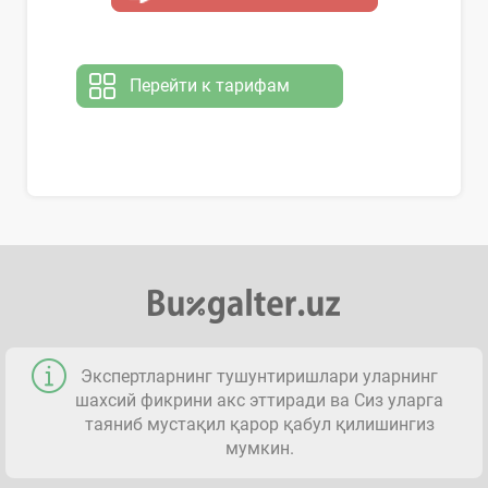
Перейти к тарифам
Экспертларнинг тушунтиришлари уларнинг
шахсий фикрини акс эттиради ва Сиз уларга
таяниб мустақил қарор қабул қилишингиз
мумкин.