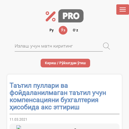
Tog
nav
Ру
Ўз
Oʻz
Кириш / Рўйхатдан ўтиш
Таътил пуллари ва
фойдаланилмаган таътил учун
компенсацияни бухгалтерия
ҳисобида акс эттириш
11.03.2021