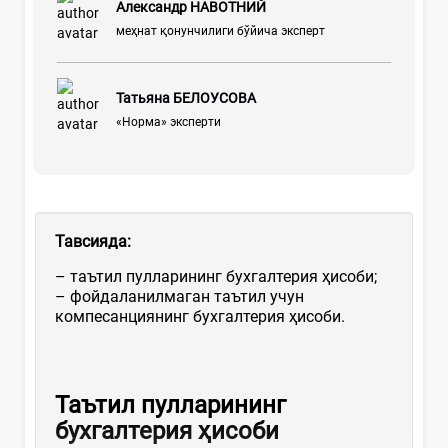
Александр НАВОТНИЙ
меҳнат қонунчилиги бўйича эксперт
Татьяна БЕЛОУСОВА
«Норма» эксперти
Тавсияда
:
– таътил пулларининг бухгалтерия ҳисоби;
– фойдаланилмаган таътил учун
компесанциянинг бухгалтерия ҳисоби.
Таътил пулларининг
бухгалтерия ҳисоби