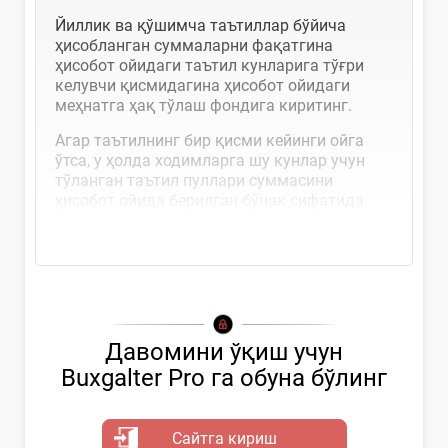
Йиллик ва қўшимча таътиллар бўйича
ҳисобланган суммаларни фақатгина
ҳисобот ойидаги таътил кунларига тўғри
келувчи қисмидагина ҳисобот ойидаги
меҳнатга ҳақ тўлаш фондига киритинг.
Агар таътилнинг бир қисми кейинги ойга
ўтса, у ҳолда ходимларга шу кунлар учун
тўланган таътил пуллари суммасини
ҳисобот ойида берилган бўнак сифатида
4290
-«Ходимларга...
Давомини ўқиш учун
Buxgalter Pro га обуна бўлинг
Сайтга кириш