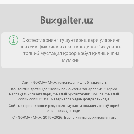
Экспертларнинг тушунтиришлари уларнинг
шахсий фикрини акс эттиради ва Сиз уларга
таяниб мустақил қарор қабул қилишингиз
мумкин.
Сайт «NORMA» МЧЖ томонидан ишлаб чиқилган.
Контентни яратишда "Солиқ ва божхона хабарлари" , "Норма
маслаҳатчи" газеталари, "Амалий бухгалтерия" ЭМТ ва "Амалий
солиқ солиш" ЭМТ материалларидан фойдаланилди.
Сайт материалларини ресурс маъмурияти розилигисиз кўчириб
олиш тақиқланади.
© «NORMA» МЧЖ, 2019–2026. Барча ҳуқуқлар ҳимояланган.