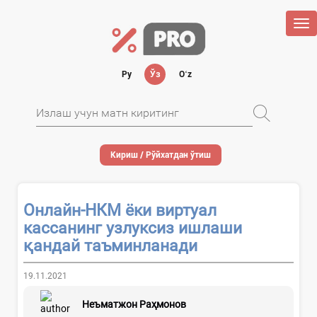
Tog
nav
Ру
Ўз
Oʻz
Кириш / Рўйхатдан ўтиш
Онлайн-НКМ ёки виртуал
кассанинг узлуксиз ишлаши
қандай таъминланади
19.11.2021
Неъматжон Раҳмонов