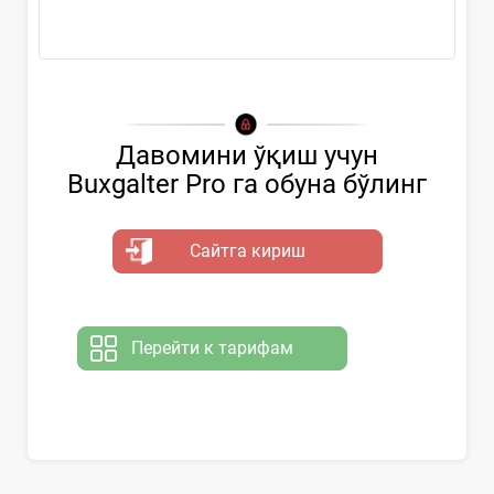
тўлов қилинади
Давомини ўқиш учун
Buxgalter Pro га обуна бўлинг
Сайтга кириш
Перейти к тарифам