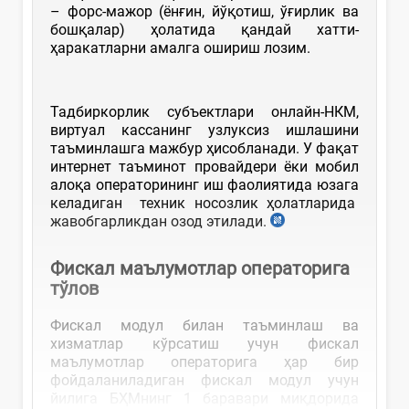
– форс-мажор (ёнғин, йўқотиш, ўғирлик ва
бошқалар) ҳолатида қандай хатти-
ҳаракатларни амалга ошириш лозим.
Тадбиркорлик субъектлари онлайн-НКМ,
виртуал кассанинг узлуксиз ишлашини
таъминлашга мажбур ҳисобланади. У фақат
интернет таъминот провайдери ёки мобил
алоқа операторининг иш фаолиятида юзага
келадиган техник носозлик ҳолатларида
жавобгарликдан озод этилади.
Фискал маълумотлар операторига
тўлов
Фискал модул билан таъминлаш ва
хизматлар кўрсатиш учун фискал
маълумотлар операторига ҳар бир
фойдаланиладиган фискал модул учун
йилига БҲМнинг 1 баравари миқдорида