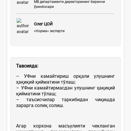
МВ департаменти директорининг биринчи
ўринбосари
Олег ЦОЙ
«Норма» эксперти
Тавсияда:
– УФни камайтириш орқали улушнинг
ҳақиқий қийматини тўлаш;
– УФни камайтирмасдан улушнинг ҳақиқий
қийматини тўлаш;
– таъсисчилар таркибидан чиқишда
зарарга солиқ солиш.
Агар корхона масъулияти чекланган