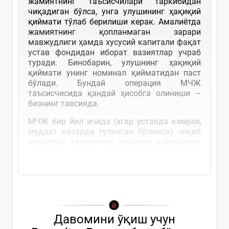
жамиятнинг таъсисчилари таркибидан
чиқадиган бўлса, унга улушининг ҳақиқий
қиймати тўлаб берилиши керак. Амалиётда
жамиятнинг қопланмаган зарари
мавжудлиги ҳамда хусусий капитали фақат
устав фондидан иборат вазиятлар учраб
туради. Бинобарин, улушнинг ҳақиқий
қиймати унинг номинал қийматидан паст
бўлади. Бундай операция МЧЖ
таъсисчисида қандай ҳисобга олиниши –
бизнинг тавсияда.
МЧЖ бир йил ичида (агар уставда камроқ
муддат назарда тутилган бўлмаса) чиқиб
кетаётган таъсисчига улушини қуйидагича
тўлаши...
Давомини ўқиш учун