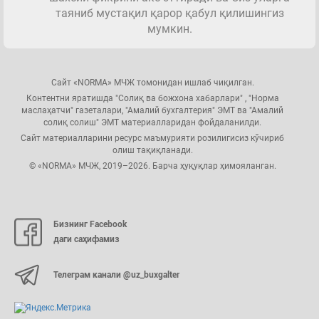
таяниб мустақил қарор қабул қилишингиз
мумкин.
Сайт «NORMA» МЧЖ томонидан ишлаб чиқилган.
Контентни яратишда "Солиқ ва божхона хабарлари" , "Норма
маслаҳатчи" газеталари, "Амалий бухгалтерия" ЭМТ ва "Амалий
солиқ солиш" ЭМТ материалларидан фойдаланилди.
Сайт материалларини ресурс маъмурияти розилигисиз кўчириб
олиш тақиқланади.
© «NORMA» МЧЖ, 2019–2026. Барча ҳуқуқлар ҳимояланган.
Бизнинг Facebook
даги саҳифамиз
Телеграм канали @uz_buxgalter