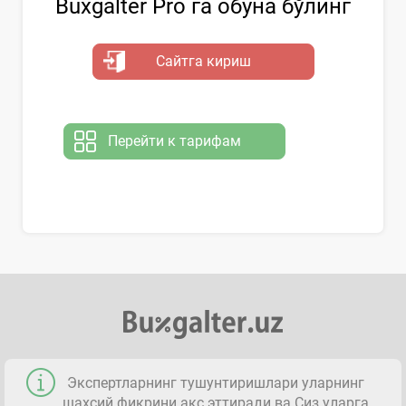
Buxgalter Pro га обуна бўлинг
Сайтга кириш
Перейти к тарифам
Экспертларнинг тушунтиришлари уларнинг
шахсий фикрини акс эттиради ва Сиз уларга