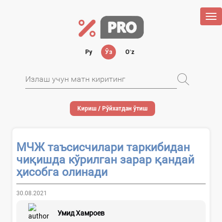
Tog
nav
Ру
Ўз
Oʻz
Кириш / Рўйхатдан ўтиш
МЧЖ таъсисчилари таркибидан
чиқишда кўрилган зарар қандай
ҳисобга олинади
30.08.2021
Умид Хамроев