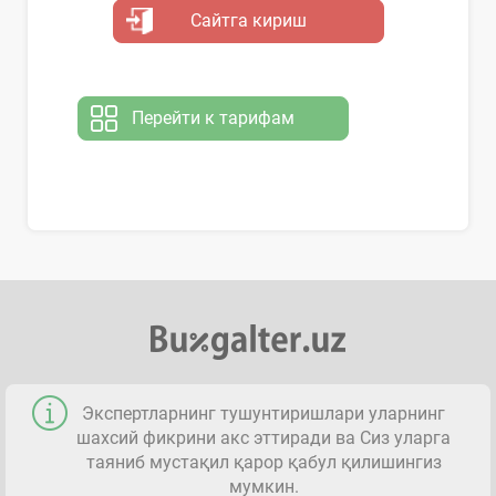
Сайтга кириш
Перейти к тарифам
Экспертларнинг тушунтиришлари уларнинг
шахсий фикрини акс эттиради ва Сиз уларга
таяниб мустақил қарор қабул қилишингиз
мумкин.