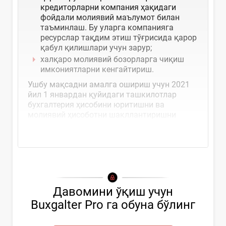
кредиторларни компания ҳақидаги
фойдали молиявий маълумот билан
таъминлаш. Бу уларга компанияга
ресурслар тақдим этиш тўғрисида қарор
қабул қилишлари учун зарур;
халқаро молиявий бозорларга чиқиш
имкониятларни кенгайтириш.
Ушбу мақсадни амалга ошириш учун 2021
йил 1 январдан қуйидаги ташкилотлар
бухгалтерия ҳисобини юритишни ва
молиявий ҳисоботни шакллантиришни
МҲХС асосида таъминлашлари...
Давомини ўқиш учун
Buxgalter Pro га обуна бўлинг