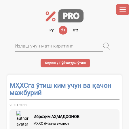
Tog
nav
Ру
Ўз
Oʻz
Кириш / Рўйхатдан ўтиш
МҲХСга ўтиш ким учун ва қачон
мажбурий
20.01.2022
Иброҳим АҲМАДХОНОВ
МҲХС бўйича эксперт