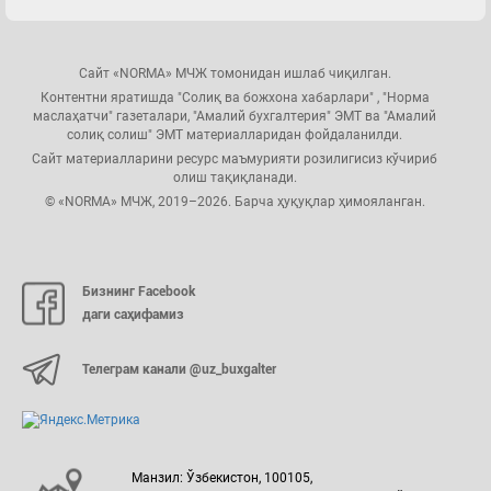
Сайт «NORMA» МЧЖ томонидан ишлаб чиқилган.
Контентни яратишда "Солиқ ва божхона хабарлари" , "Норма
маслаҳатчи" газеталари, "Амалий бухгалтерия" ЭМТ ва "Амалий
солиқ солиш" ЭМТ материалларидан фойдаланилди.
Сайт материалларини ресурс маъмурияти розилигисиз кўчириб
олиш тақиқланади.
© «NORMA» МЧЖ, 2019–2026. Барча ҳуқуқлар ҳимояланган.
Бизнинг Facebook
даги саҳифамиз
Телеграм канали @uz_buxgalter
Манзил: Ўзбекистон, 100105,