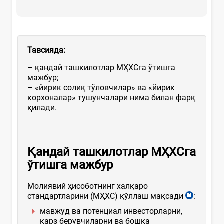
Тавсияда
:
– қандай ташкилотлар МҲХСга ўтишга
мажбур;
– «йирик солиқ тўловчилар» ва «йирик
корхоналар» тушунчалари нима билан фарқ
қилади.
Қандай ташкилотлар МҲХСга
ўтишга мажбур
Молиявий ҳисоботнинг халқаро
стандартларини (МҲХС) қўллаш мақсади
:
мавжуд ва потенциал инвесторларни,
қарз берувчиларни ва бошқа