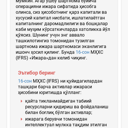
мумкин. Агар ушбу шартнома бўйича
операцияни ижара сифатида ҳисобга
олинса, сиз ҳисоботнинг қарз капитали ва
хусусий капитал нисбати, ишлатилаётган
капиталнинг даромадлилиги ва бошқалар
каби муҳим кўрсаткичларда хатоликка йўл
қўясиз. Шунинг учун энг аввало
ташкилотингиз томонидан тузилган
шартнома ижара шартномаси эканлигига
ишонч ҳосил қилинг. Бунда
16-сон
МҲХС
(IFRS) «Ижара»дан келиб чиқинг.
Эътибор беринг
16-сон
МҲХС (IFRS) ни қуйидагилардан
ташқари барча активлар ижараси
ҳисобини юритишда қўлланг:
қайта тикланмайдиган табиий
ресурсларни қидириш ва фойдаланиш
билан боғлиқ бўлган активлар;
ижарага берувчи томонидан
интеллектуал мулкка тақдим этилган