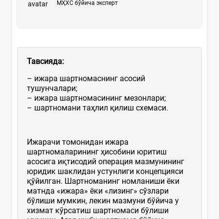
МҲХС бўйича эксперт
Тавсияда:
– ижара шартномаснинг асосий
тушунчалари;
– ижара шартномасининг мезонлари;
– шартномани таҳлил қилиш схемаси.
Ижарачи томонидан ижара
шартномаларининг ҳисобини юритиш
асосига иқтисодий операция мазмунининг
юридик шаклидан устунлиги концепцияси
қўйилган. Шартноманинг номланиши ёки
матнда «ижара» ёки «лизинг» сўзлари
бўлиши мумкин, лекин мазмуни бўйича у
хизмат кўрсатиш шартномаси бўлиши