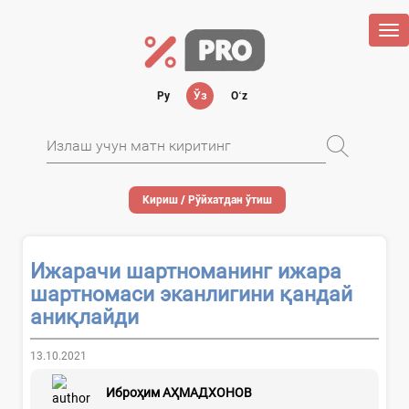
Tog
nav
Ру
Ўз
Oʻz
Кириш / Рўйхатдан ўтиш
Ижарачи шартноманинг ижара
шартномаси эканлигини қандай
аниқлайди
13.10.2021
Иброҳим АҲМАДХОНОВ