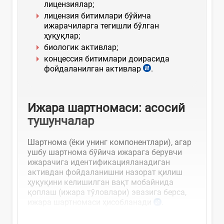
лицензиялар;
лицензия битимлари бўйича
ижарачиларга тегишли бўлган
ҳуқуқлар;
биологик активлар;
концессия битимлари доирасида
фойдаланилган активлар
.
Ижара шартномаси: асосий
тушунчалар
Шартнома (ёки унинг компонентлари), агар
ушбу шартнома бўйича ижарага берувчи
ижарачига идентификацияланадиган
активдан фойдаланишни назорат қилиш
ҳуқуқини келишилган вақт мобайнида
қоплаш (ижара тўловлари) эвазига берса,
ижара шартномаси ҳисобланади
.