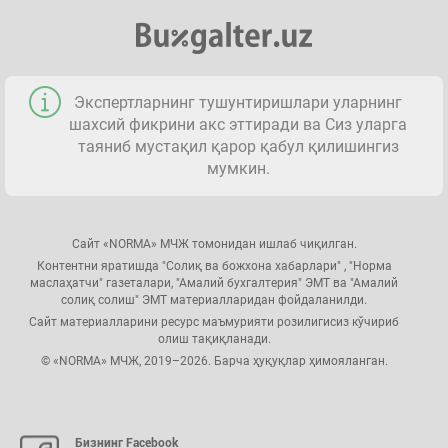
Экспертларнинг тушунтиришлари уларнинг
шахсий фикрини акс эттиради ва Сиз уларга
таяниб мустақил қарор қабул қилишингиз
мумкин.
Сайт «NORMA» МЧЖ томонидан ишлаб чиқилган.
Контентни яратишда "Солиқ ва божхона хабарлари" , "Норма
маслаҳатчи" газеталари, "Амалий бухгалтерия" ЭМТ ва "Амалий
солиқ солиш" ЭМТ материалларидан фойдаланилди.
Сайт материалларини ресурс маъмурияти розилигисиз кўчириб
олиш тақиқланади.
© «NORMA» МЧЖ, 2019–2026. Барча ҳуқуқлар ҳимояланган.
Бизнинг Facebook