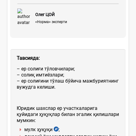
Олег ЦОЙ
«Норма» эксперти
Тавсияда
:
– ер солиғи тўловчилари;
– солиқ имтиёзлари;
– ер солиғини тўлаш бўйича мажбуриятнинг
вужудга келиши.
Юридик шахслар ер участкаларига
қуйидаги ҳуқуқлар билан эгалик қилишлари
мумкин:
мулк ҳуқуқи
;