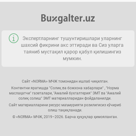
Экспертларнинг тушунтиришлари уларнинг
шахсий фикрини акс эттиради ва Сиз уларга
таяниб мустақил қарор қабул қилишингиз
мумкин.
Сайт «NORMA» МЧЖ томонидан ишлаб чиқилган.
Контентни яратишда "Солиқ ва божхона хабарлари" , "Норма
маслаҳатчи" газеталари, "Амалий бухгалтерия" ЭМТ ва "Амалий
солиқ солиш" ЭМТ материалларидан фойдаланилди.
Сайт материалларини ресурс маъмурияти розилигисиз кўчириб
олиш тақиқланади.
© «NORMA» МЧЖ, 2019–2026. Барча ҳуқуқлар ҳимояланган.