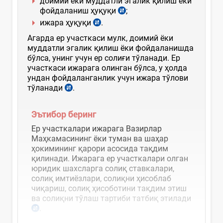
доимий ёки муддатли эгалик қилиш ёки
фойдаланиш ҳуқуқи
;
ижара ҳуқуқи
.
Агарда ер участкаси мулк, доимий ёки
муддатли эгалик қилиш ёки фойдаланишда
бўлса, унинг учун ер солиғи тўланади. Ер
участкаси ижарага олинган бўлса, у ҳолда
ундан фойдаланганлик учун ижара тўлови
тўланади
.
Эътибор беринг
Ер участкалари ижарага Вазирлар
Маҳкамасининг ёки туман ва шаҳар
ҳокимининг қарори асосида тақдим
қилинади. Ижарага ер участкалари олган
юридик шахсларга солиқ ставкалари,
солиқ имтиёзлари, солиқни ҳисоблаб
чиқариш, солиқ ҳисоботини тақдим этиш
ва солиқни тўлаш тартиби татбиқ этилади
.