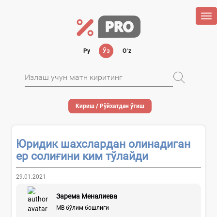
Tog
nav
Ру
Ўз
Oʻz
Кириш / Рўйхатдан ўтиш
Юридик шахслардан олинадиган
ер солиғини ким тўлайди
29.01.2021
Зарема Меналиева
МВ бўлим бошлиғи