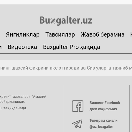
Янгиликлар
Тавсиялар
Жавоб берамиз
м
Видеотека
Buxgalter Pro ҳақида
инг шахсий фикрини акс эттиради ва Сиз уларга таяниб 
ҳатчи" газеталари, "Амалий
 фойдаланилди.
Бизнинг Facebook
иш тақиқланади.
даги саҳифамиз
Телеграм канали
@uz_buxgalter