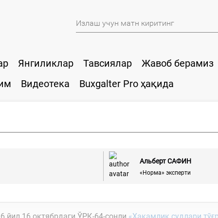
ар
Янгиликлар
Тавсиялар
Жавоб берамиз
им
Видеотека
Buxgalter Pro ҳақида
Альберт САФИН
«Норма» эксперти
6 йил 16 октябрдаги ЎРҚ-64-сонли
«Ҳакамлик судлари тўғ