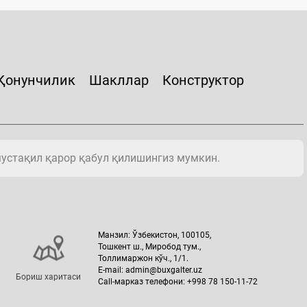
Қонунчилик
Шакллар
Конструктор
мустақил қарор қабул қилишингиз мумкин.
Манзил: Ўзбекистон, 100105,
Тошкент ш., Миробод тум.,
Толлимаржон кўч., 1/1.
E-mail: admin@buxgalter.uz
Бориш харитаси
Call-марказ телефони: +998 78 150-11-72