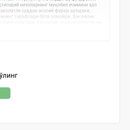
қтисодий низоларнинг муқобил ечимини ҳал
Ваколатли суддан асосий фарқи шундаки,
мининг тарафлари бўла олмайди. Ҳакамлик
собини юритади. Ҳакамлик суди низоларни иш
шартнома...
бўлинг