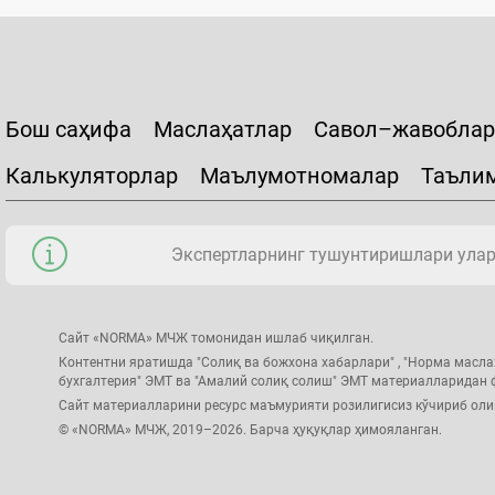
Бош саҳифа
Маслаҳатлар
Савол–жавоблар
Калькуляторлар
Маълумотномалар
Таъли
Экспертларнинг тушунтиришлари уларн
Сайт «NORMA» МЧЖ томонидан ишлаб чиқилган.
Контентни яратишда "Солиқ ва божхона хабарлари" , "Норма масла
бухгалтерия" ЭМТ ва "Амалий солиқ солиш" ЭМТ материалларидан
Сайт материалларини ресурс маъмурияти розилигисиз кўчириб ол
© «NORMA» МЧЖ, 2019–2026. Барча ҳуқуқлар ҳимояланган.