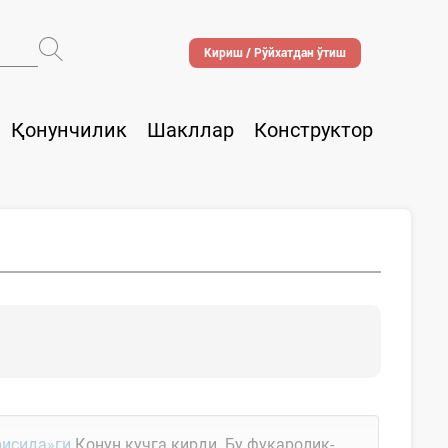
Кириш / Рўйхатдан ўтиш
Қонунчилик
Шакллар
Конструктор
рисида»ги
Қонун кучга кирди. Бу фуқаролик-