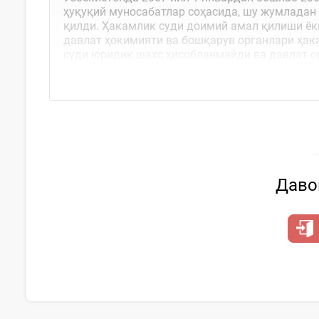
ҳуқуқий муносабатлар соҳасида, шу жумладан
қилди. Ҳакамлик суди доимий амал қилиши ёки
давлат ҳокимияти ва бошқарув органлари ҳак
суди юридик шахс ҳисобланмайди ва давлат о
муомаласи одатларидан, виждон, оқилона ва а
Давом