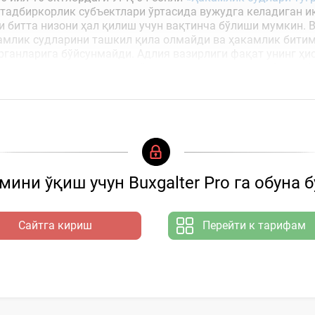
 тадбиркорлик субъектлари ўртасида вужудга келадиган и
 битта низони ҳал қилиш учун вақтинча бўлиши мумкин. 
амлик судларини ташкил қила олмайди ва ҳакамлик бити
рганларига бўйсунмайди. Адлия вазирлиги фақат унинг ҳи
долатлиликка асосланган ўз ички ишончидан келиб чиқиб, 
ини ўқиш учун Buxgalter Pro га обуна 
Сайтга кириш
Перейти к тарифам