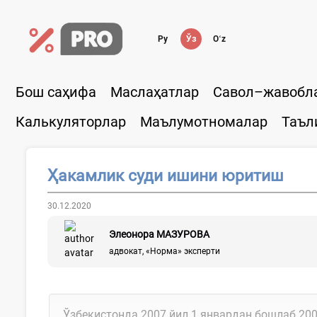
Ру
Ўз
Oʻz
Бош саҳифа
Маслаҳатлар
Савол–жавобл
Калькуляторлар
Маълумотномалар
Таъл
Ҳакамлик суди ишини юритиш
30.12.2020
Элеонора МАЗУРОВА
адвокат, «Норма» эксперти
Ўзбекистонда 2007 йил 1 январдан бошлаб 200