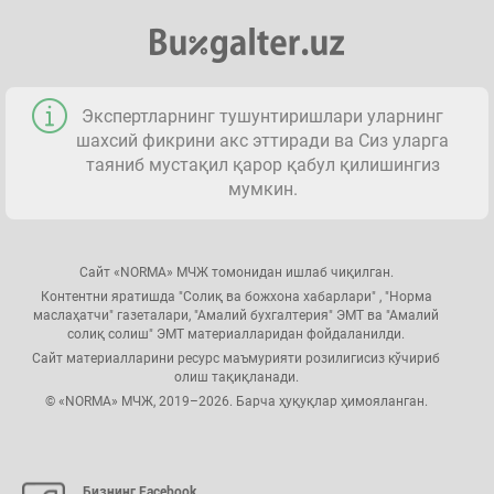
Экспертларнинг тушунтиришлари уларнинг
шахсий фикрини акс эттиради ва Сиз уларга
таяниб мустақил қарор қабул қилишингиз
мумкин.
Сайт «NORMA» МЧЖ томонидан ишлаб чиқилган.
Контентни яратишда "Солиқ ва божхона хабарлари" , "Норма
маслаҳатчи" газеталари, "Амалий бухгалтерия" ЭМТ ва "Амалий
солиқ солиш" ЭМТ материалларидан фойдаланилди.
Сайт материалларини ресурс маъмурияти розилигисиз кўчириб
олиш тақиқланади.
© «NORMA» МЧЖ, 2019–2026. Барча ҳуқуқлар ҳимояланган.
Бизнинг Facebook