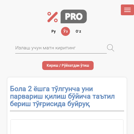
Tog
nav
Ру
Ўз
Oʻz
Кириш / Рўйхатдан ўтиш
Бола 2 ёшга тўлгунча уни
парвариш қилиш бўйича таътил
бериш тўғрисида буйруқ
...