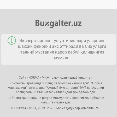
Экспертларнинг тушунтиришлари уларнинг
шахсий фикрини акс эттиради ва Сиз уларга
таяниб мустақил қарор қабул қилишингиз
мумкин.
Сайт «NORMA» МЧЖ томонидан ишлаб чиқилган.
Контентни яратишда "Солиқ ва божхона хабарлари" , "Норма
маслаҳатчи" газеталари, "Амалий бухгалтерия" ЭМТ ва "Амалий
солиқ солиш" ЭМТ материалларидан фойдаланилди.
Сайт материалларини ресурс маъмурияти розилигисиз кўчириб
олиш тақиқланади.
© «NORMA» МЧЖ, 2019–2026. Барча ҳуқуқлар ҳимояланган.