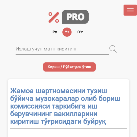
Tog
nav
Ру
Ўз
Oʻz
Кириш / Рўйхатдан ўтиш
Жамоа шартномасини тузиш
бўйича музокаралар олиб бориш
комиссияси таркибига иш
берувчининг вакилларини
киритиш тўғрисидаги буйруқ