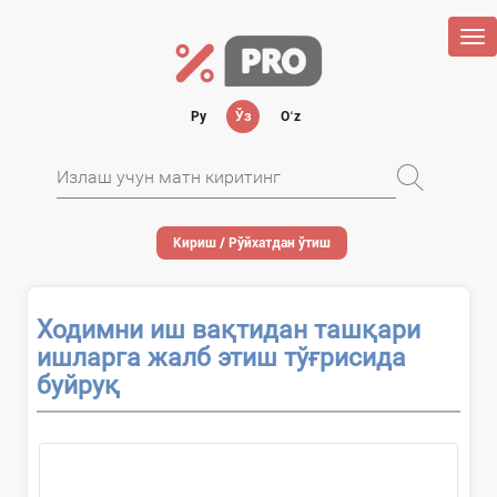
Tog
nav
Ру
Ўз
Oʻz
Кириш / Рўйхатдан ўтиш
Ходимни иш вақтидан ташқари
ишларга жалб этиш тўғрисида
буйруқ
Ҳужжатни қўллаш тўғрисида...