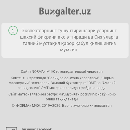
Экспертларнинг тушунтиришлари уларнинг
шахсий фикрини акс эттиради ва Сиз уларга
таяниб мустақил қарор қабул қилишингиз
мумкин.
Сайт «NORMA» МЧЖ томонидан ишлаб чиқилган.
Контентни яратишда "Солиқ ва божхона хабарлари" , "Норма
маслаҳатчи" газеталари, "Амалий бухгалтерия" ЭМТ ва "Амалий
солиқ солиш" ЭМТ материалларидан фойдаланилди.
Сайт материалларини ресурс маъмурияти розилигисиз кўчириб
олиш тақиқланади.
© «NORMA» МЧЖ, 2019–2026. Барча ҳуқуқлар ҳимояланган.
Бизнинг Facebook