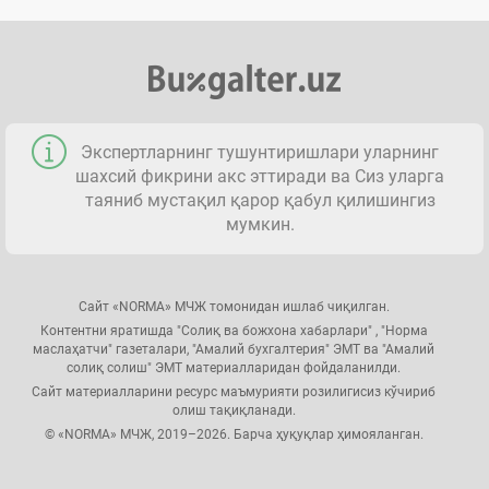
Экспертларнинг тушунтиришлари уларнинг
шахсий фикрини акс эттиради ва Сиз уларга
таяниб мустақил қарор қабул қилишингиз
мумкин.
Сайт «NORMA» МЧЖ томонидан ишлаб чиқилган.
Контентни яратишда "Солиқ ва божхона хабарлари" , "Норма
маслаҳатчи" газеталари, "Амалий бухгалтерия" ЭМТ ва "Амалий
солиқ солиш" ЭМТ материалларидан фойдаланилди.
Сайт материалларини ресурс маъмурияти розилигисиз кўчириб
олиш тақиқланади.
© «NORMA» МЧЖ, 2019–2026. Барча ҳуқуқлар ҳимояланган.