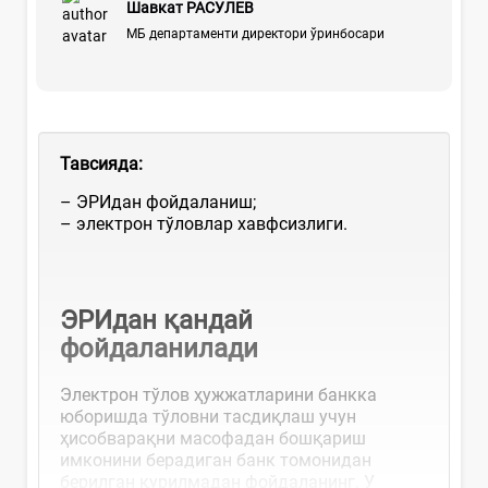
Шавкат РАСУЛЕВ
МБ департаменти директори ўринбосари
Тавсияда:
– ЭРИдан фойдаланиш;
– электрон тўловлар хавфсизлиги.
ЭРИдан қандай
фойдаланилади
Электрон тўлов ҳужжатларини банкка
юборишда тўловни тасдиқлаш учун
ҳисобварақни масофадан бошқариш
имконини берадиган банк томонидан
берилган қурилмадан фойдаланинг. У