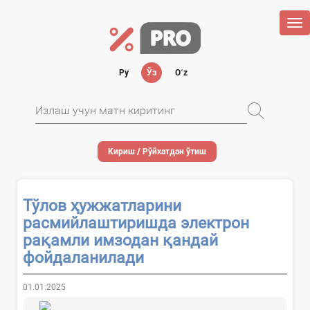
Tog
nav
Ру
Ўз
Oʻz
Кириш / Рўйхатдан ўтиш
Тўлов ҳужжатларини
расмийлаштиришда электрон
рақамли имзодан қандай
фойдаланилади
01.01.2025