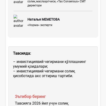
солиқ маслаҳатчиси, «Tax Consensus» СМТ
директори
Наталья МЕМЕТОВА
«Норма» эксперти
Тавсияда:
– инвестициявий чегирмани қўллашнинг
умумий қоидалари;
– инвестициявий чегирмани солиқ
ҳисоботида акс эттириш тартиби.
Эътибор беринг
Тавсияга 2026 йил учун солиқ