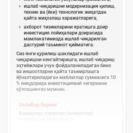
ишлаб чиқаришни модернизация қилиш,
техник ва (ёки) технологик жиҳатдан
қайта жиҳозлаш харажатларига;
ахборот тизимларини яратишга доир
инвестиция лойиҳалари доирасида
мамлакатимизда ишлаб чиқарилган
дастурий таъминот қийматига.
Сиз янги қурилиш шаклидаги ишлаб
чиқаришни кенгайтиришга, ишлаб чиқариш
эҳтиёжлари учун фойдаланиладиган бино
ва иншоотларни қайта таъмирлашга
йўналтириладиган маблағлар суммасига 10
% миқдорида инвестициявий чегирмани
қўллашингиз мумкин.
Эътибор беринг
Ҳақиқатда товарлар (хизматлар)
реализация қилинишига...