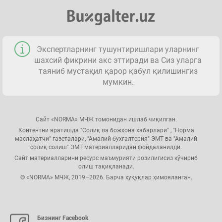
Экспертларнинг тушунтиришлари уларнинг
шахсий фикрини акс эттиради ва Сиз уларга
таяниб мустақил қарор қабул қилишингиз
мумкин.
Сайт «NORMA» МЧЖ томонидан ишлаб чиқилган.
Контентни яратишда "Солиқ ва божхона хабарлари" , "Норма
маслаҳатчи" газеталари, "Амалий бухгалтерия" ЭМТ ва "Амалий
солиқ солиш" ЭМТ материалларидан фойдаланилди.
Сайт материалларини ресурс маъмурияти розилигисиз кўчириб
олиш тақиқланади.
© «NORMA» МЧЖ, 2019–2026. Барча ҳуқуқлар ҳимояланган.
Бизнинг Facebook