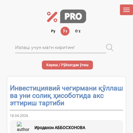
Tog
nav
Ру
Ўз
Oʻz
Кириш / Рўйхатдан ўтиш
Инвестициявий чегирмани қўллаш
ва уни солиқ ҳисоботида акс
эттириш тартиби
18.04.2026
Иродахон АББОСХОНОВА