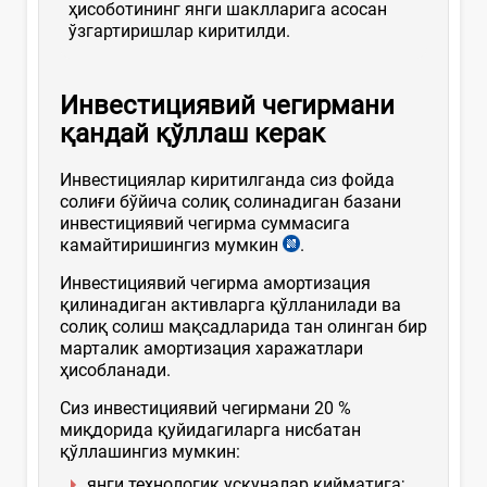
ҳисоботининг янги шаклларига асосан
ўзгартиришлар киритилди.
Инвестициявий чегирмани
қандай қўллаш керак
Инвестициялар киритилганда сиз фойда
солиғи бўйича солиқ солинадиган базани
инвестициявий чегирма суммасига
камайтиришингиз мумкин
.
Инвестициявий чегирма амортизация
қилинадиган активларга қўлланилади ва
солиқ солиш мақсадларида тан олинган бир
марталик амортизация харажатлари
ҳисобланади.
Сиз инвестициявий чегирмани 20 %
миқдорида қуйидагиларга нисбатан
қўллашингиз мумкин:
янги технологик ускуналар қийматига;