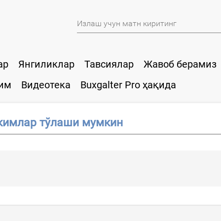
ар
Янгиликлар
Тавсиялар
Жавоб берамиз
им
Видеотека
Buxgalter Pro ҳақида
кимлар тўлаши мумкин