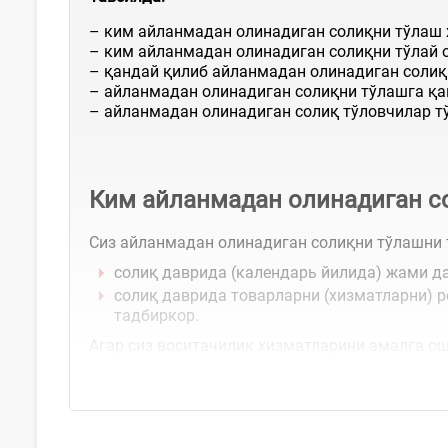
– ким айланмадан олинадиган солиқни тўлаш ҳ
– ким айланмадан олинадиган солиқни тўлай 
– қандай қилиб айланмадан олинадиган солиқ
– айланмадан олинадиган солиқни тўлашга қа
– айланмадан олинадиган солиқ тўловчилар т
Ким айланмадан олинадиган со
Сиз айланмадан олинадиган солиқни тўлашни 
солиқ даврида (календарь йилида) жами д
солиқ даврида товарларни (хизматларни) р
тадбиркор.
Агар сиз воситачилик хизматларини амалга ош
балки реализация қилиш бўйича умумий...