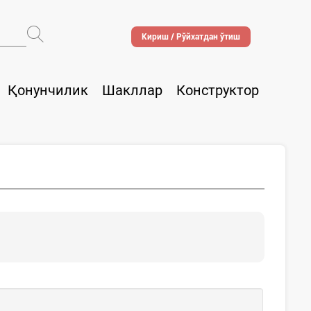
Кириш / Рўйхатдан ўтиш
Қонунчилик
Шакллар
Конструктор