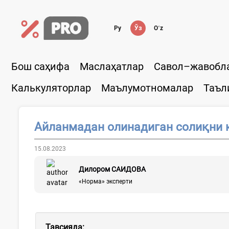
Ру
Ўз
Oʻz
Бош саҳифа
Маслаҳатлар
Савол–жавобл
Калькуляторлар
Маълумотномалар
Таъл
Айланмадан олинадиган солиқни 
15.08.2023
Дилором САИДОВА
«Норма» эксперти
Тавсияда: