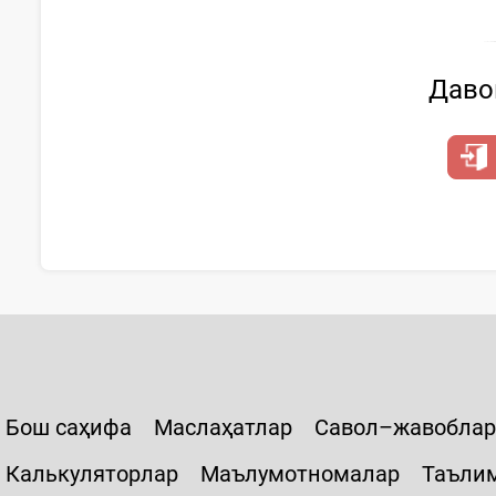
Давом
Бош саҳифа
Маслаҳатлар
Савол–жавоблар
Калькуляторлар
Маълумотномалар
Таъли