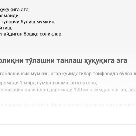
уқуқига эга;
олмайди;
 тўловчи бўлиш мумкин;
йтиш;
ўлайдиган бошқа солиқлар.
лиқни тўлашни танлаш ҳуқуқига эга
танлашингиз мумкин, агар қуйидагилар тоифасида бўлсан
аромади 1 млрд сўмдан ошмаган корхона;
еализация қилишдан даромади 100 млн сўмдан ошган, лек
ирсангиз, ўрнатилган (белгиланган) даромад чегарасини 