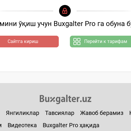
ини ўқиш учун Buxgalter Pro га обуна 
Сайтга кириш
Перейти к тарифам
Янгиликлар
Тавсиялар
Жавоб берамиз
м
Видеотека
Buxgalter Pro ҳақида