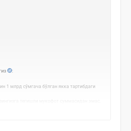
гиз
:
ин 1 млрд сўмгача бўлган якка тартибдаги
ўзингизга тегишли мукофот суммасидан эмас,