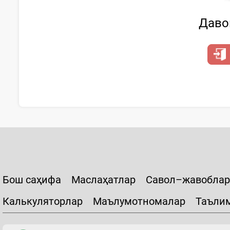
Давом
Бош саҳифа
Маслаҳатлар
Савол–жавоблар
Калькуляторлар
Маълумотномалар
Таъли