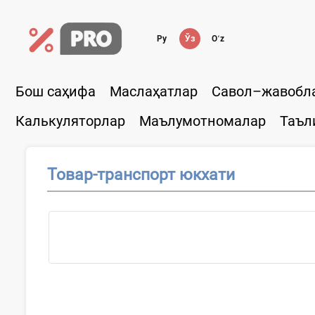
Ру
Ўз
Oʻz
Бош саҳифа
Маслаҳатлар
Савол–жавобл
Калькуляторлар
Маълумотномалар
Таъл
Товар-транспорт юкхати
Ҳужжатни...