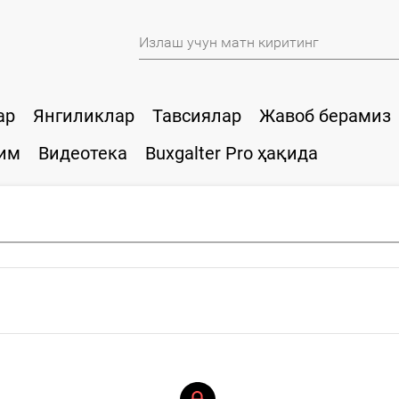
ар
Янгиликлар
Тавсиялар
Жавоб берамиз
им
Видеотека
Buxgalter Pro ҳақида