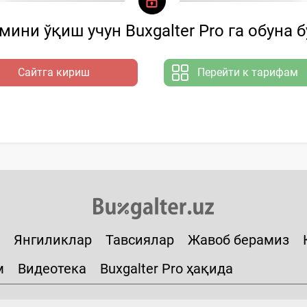
ини ўқиш учун Buxgalter Pro га обуна 
Сайтга кириш
Перейти к тарифам
Янгиликлар
Тавсиялар
Жавоб берамиз
м
Видеотека
Buxgalter Pro ҳақида