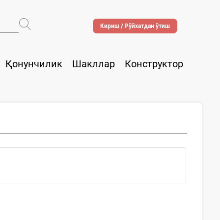
Кириш / Рўйхатдан ўтиш
Қонунчилик
Шакллар
Конструктор