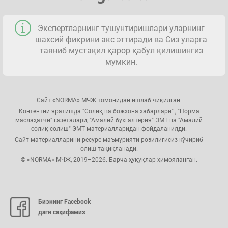
Экспертларнинг тушунтиришлари уларнинг
шахсий фикрини акс эттиради ва Сиз уларга
таяниб мустақил қарор қабул қилишингиз
мумкин.
Сайт «NORMA» МЧЖ томонидан ишлаб чиқилган.
Контентни яратишда "Солиқ ва божхона хабарлари" , "Норма
маслаҳатчи" газеталари, "Амалий бухгалтерия" ЭМТ ва "Амалий
солиқ солиш" ЭМТ материалларидан фойдаланилди.
Сайт материалларини ресурс маъмурияти розилигисиз кўчириб
олиш тақиқланади.
© «NORMA» МЧЖ, 2019–2026. Барча ҳуқуқлар ҳимояланган.
Бизнинг Facebook
даги саҳифамиз