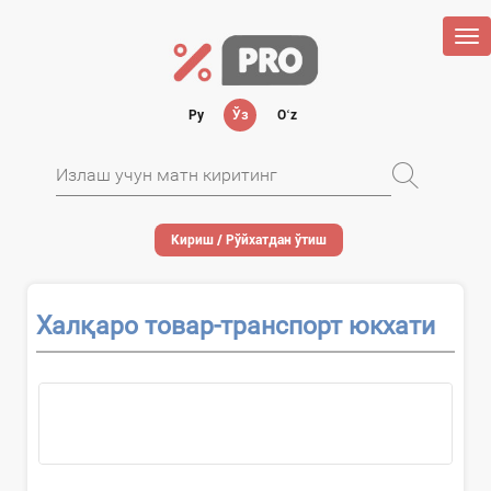
Tog
nav
Ру
Ўз
Oʻz
Кириш / Рўйхатдан ўтиш
Халқаро товар-транспорт юкхати
...