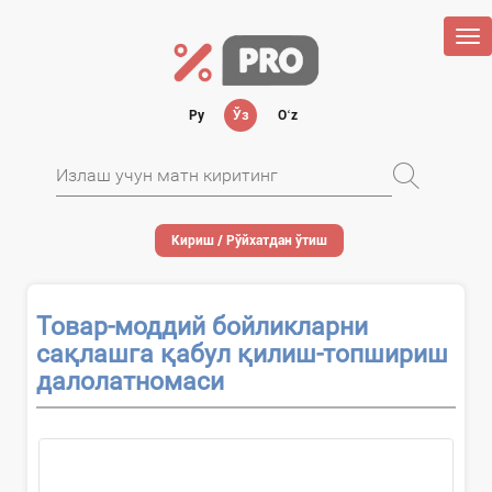
Tog
nav
Ру
Ўз
Oʻz
Кириш / Рўйхатдан ўтиш
Товар-моддий бойликларни
сақлашга қабул қилиш-топшириш
далолатномаси
...