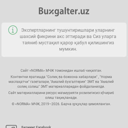
Экспертларнинг тушунтиришлари уларнинг
шахсий фикрини акс эттиради ва Сиз уларга
таяниб мустақил қарор қабул қилишингиз
мумкин.
Сайт «NORMA» МЧЖ томонидан ишлаб чиқилган.
Контентни яратишда "Солиқ ва божхона хабарлари" , "Норма
маслаҳатчи" газеталари, "Амалий бухгалтерия" ЭМТ ва "Амалий
солиқ солиш" ЭМТ материалларидан фойдаланилди.
Сайт материалларини ресурс маъмурияти розилигисиз кўчириб
олиш тақиқланади.
© «NORMA» МЧЖ, 2019–2026. Барча ҳуқуқлар ҳимояланган.
Бизнинг Facebook