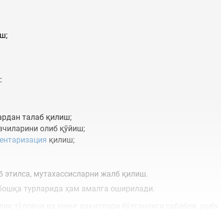
ш;
:
ардан талаб қилиш;
вчиларини олиб қўйиш;
ентаризация
қилиш;
 этилса, мутахассисларни жалб қилиш.
бошқа турларида ҳам амалга оширилади.
лиқ тўловчи ва унинг вакиллари бўлганлиги сабабли, ушб
ни ўтказиш учун таржимонлар ва гувоҳлар жалб этилиши 