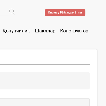
Кириш / Рўйхатдан ўтиш
Қонунчилик
Шакллар
Конструктор