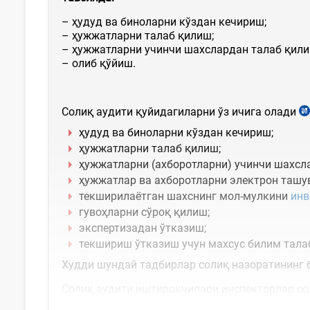
– ҳудуд ва биноларни кўздан кечириш;
– ҳужжатларни талаб қилиш;
– ҳужжатларни учинчи шахслардан талаб қили
– олиб қўйиш.
Солиқ аудити қуйидагиларни ўз ичига олади
ҳудуд ва биноларни кўздан кечириш;
ҳужжатларни талаб қилиш;
ҳужжатларни (ахборотларни) учинчи шахсл
ҳужжатлар ва ахборотларни электрон ташу
текширилаётган шахснинг мол-мулкини
инв
гувоҳларни сўроқ қилиш;
экспертизадан ўтказиш;
текшириш ўтказиш учун махсус билим талаб
Худди шундай тадбирлар солиқ назоратининг 
Солиқ аудити иштирокчилари инспекторлар со
этиш ҳуқуқига эгадирлар. Шунингдек, тадбир