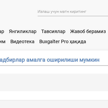
ар
Янгиликлар
Тавсиялар
Жавоб берамиз
им
Видеотека
Buxgalter Pro ҳақида
тадбирлар амалга оширилиши мумкин