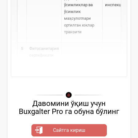
ўсимликлар ва
инспекцияси
ўсимлик
маҳсулотлари
ортилган юклар
транзити
5
Фитосанитария
сертификати
Давомини ўқиш учун
Buxgalter Pro га обуна бўлинг
Сайтга кириш