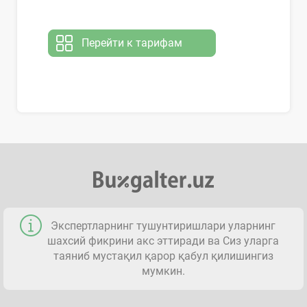
Перейти к тарифам
Экспертларнинг тушунтиришлари уларнинг
шахсий фикрини акс эттиради ва Сиз уларга
таяниб мустақил қарор қабул қилишингиз
мумкин.