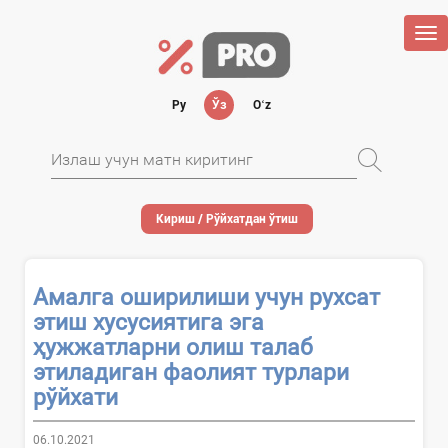
Tog
nav
Ру
Ўз
Oʻz
Кириш / Рўйхатдан ўтиш
Амалга оширилиши учун рухсат
этиш хусусиятига эга
ҳужжатларни олиш талаб
этиладиган фаолият турлари
рўйхати
06.10.2021