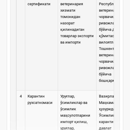
сертификати
ветеринария
Республикаси
хизмати
ветеринария ва
томонидан
чорвачиликни
назорат
ривожлантириш
қилинадиган
бўйича давлат
товарлар экспорти
қўмитаси,
ва импорти
вилоятлар ва
Тошкент шаҳар
ветеринария ва
чорвачиликни
ривожлантириш
бўйича
бошқармалари
4
Карантин
Уруғлар,
Вазирлар
рухсатномаси
ўсимликлар ва
Маҳкамаси
ўсимлик
ҳузуридаги
маҳсулотларини
Ўсимликлар
импорт қилиш,
карантини
уруғлар,
давлат