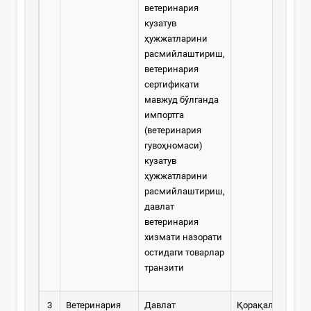
ветеринария
кузатув
ҳужжатларини
расмийлаштириш,
ветеринария
сертификати
мавжуд бўлганда
импортга
(ветеринария
гувоҳномаси)
кузатув
ҳужжатларини
расмийлаштириш,
давлат
ветеринария
хизмати назорати
остидаги товарлар
транзити
3
Ветеринария
Давлат
Қорақалпоғисто