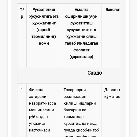
Т/
Рухсат этиш
Амалга
Ваколатли
орган
р
хусусиятига эга
оширилиши учун
ҳужжатнинг
рухсат этиш
(тартиб-
хусусиятига эга
таомилнинг)
ҳужжатни олиш
номи
талаб этиладиган
фаолият
(ҳаракатлар)
Савдо
1
Фискал
Товарларни
Давлат солиқ
хотирали
реализация
қўмитаси
назорат-касса
қилиш, ишларни
машинасини
бажариш ва
рўйхатдан
хизматлар
ўтказиш
кўрсатишда нақд
карточкаси
пулда ҳисоб-китоб
қилишда фискал