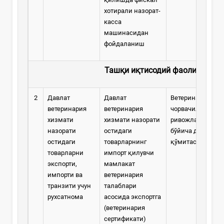
хотирали назорат-
касса
машинасидан
фойдаланиш
Ташқи иқтисодий фаолият
2
Давлат
Давлат
Ветеринария ва
ветеринария
ветеринария
чорвачиликни
хизмати
хизмати назорати
ривожлантириш
назорати
остидаги
бўйича давлат
остидаги
товарларнинг
қўмитаси
товарларни
импорт қилувчи
экспорти,
мамлакат
импорти ва
ветеринария
транзити учун
талаблари
рухсатнома
асосида экспортга
(ветеринария
сертификати)