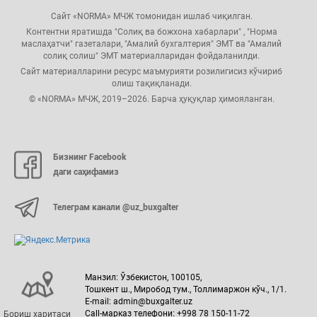
Сайт «NORMA» МЧЖ томонидан ишлаб чиқилган.
Контентни яратишда "Солиқ ва божхона хабарлари" , "Норма
маслаҳатчи" газеталари, "Амалий бухгалтерия" ЭМТ ва "Амалий
солиқ солиш" ЭМТ материалларидан фойдаланилди.
Сайт материалларини ресурс маъмурияти розилигисиз кўчириб
олиш тақиқланади.
© «NORMA» МЧЖ, 2019–2026. Барча ҳуқуқлар ҳимояланган.
Бизнинг Facebook
даги саҳифамиз
Телеграм канали @uz_buxgalter
Манзил: Ўзбекистон, 100105,
Тошкент ш., Миробод тум., Толлимаржон кўч., 1/1.
E-mail: admin@buxgalter.uz
Call-марказ телефони: +998 78 150-11-72
Бориш харитаси