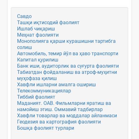
Савдо
Ташқи иқтисодий фаолият
Ишлаб чиқариш
Меҳнат фаолияти
Монополияга қарши курашишни тартибга
солиш
Автомобиль, темир йўл ва ҳаво транспорти
Капитал қурилиш
Банк иши, аудиторлик ва суғурта фаолияти
Табиатдан фойдаланиш ва атроф-муҳитни
муҳофаза қилиш
Хавфли ишларни амалга ошириш
Телекоммуникациялар
Тиббий фаолият
Маданият. ОАВ. Фильмларни яратиш ва
намойиш этиш. Оммавий тадбирлар
Хавфли товарлар ва моддалар айланмаси
Геодезия ва картография фаолияти
Бошқа фаолият турлари