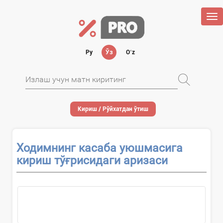
Tog
nav
Ру
Ўз
Oʻz
Кириш / Рўйхатдан ўтиш
Ходимнинг касаба уюшмасига
кириш тўғрисидаги аризаси
...