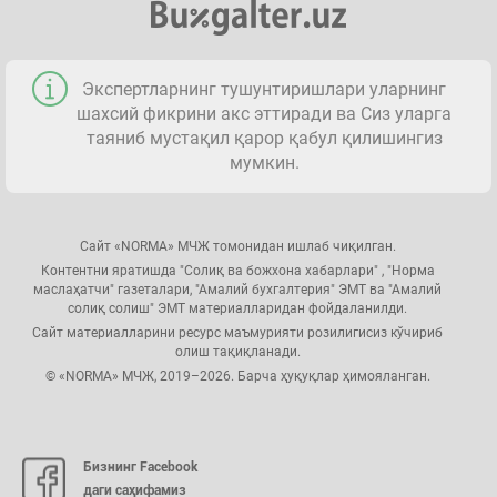
Экспертларнинг тушунтиришлари уларнинг
шахсий фикрини акс эттиради ва Сиз уларга
таяниб мустақил қарор қабул қилишингиз
мумкин.
Сайт «NORMA» МЧЖ томонидан ишлаб чиқилган.
Контентни яратишда "Солиқ ва божхона хабарлари" , "Норма
маслаҳатчи" газеталари, "Амалий бухгалтерия" ЭМТ ва "Амалий
солиқ солиш" ЭМТ материалларидан фойдаланилди.
Сайт материалларини ресурс маъмурияти розилигисиз кўчириб
олиш тақиқланади.
© «NORMA» МЧЖ, 2019–2026. Барча ҳуқуқлар ҳимояланган.
Бизнинг Facebook
даги саҳифамиз