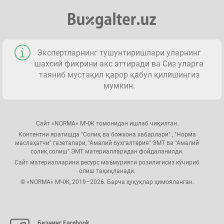
Экспертларнинг тушунтиришлари уларнинг
шахсий фикрини акс эттиради ва Сиз уларга
таяниб мустақил қарор қабул қилишингиз
мумкин.
Сайт «NORMA» МЧЖ томонидан ишлаб чиқилган.
Контентни яратишда "Солиқ ва божхона хабарлари" , "Норма
маслаҳатчи" газеталари, "Амалий бухгалтерия" ЭМТ ва "Амалий
солиқ солиш" ЭМТ материалларидан фойдаланилди.
Сайт материалларини ресурс маъмурияти розилигисиз кўчириб
олиш тақиқланади.
© «NORMA» МЧЖ, 2019–2026. Барча ҳуқуқлар ҳимояланган.
Бизнинг Facebook