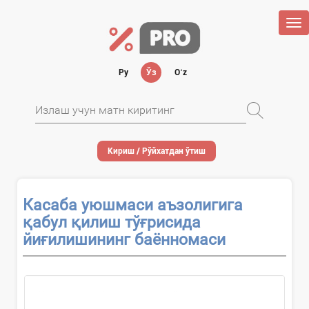
Tog
nav
Ру
Ўз
Oʻz
Кириш / Рўйхатдан ўтиш
Касаба уюшмаси аъзолигига
қабул қилиш тўғрисида
йиғилишининг баённомаси
Ходим касаба уюшмаси қўмитаси...