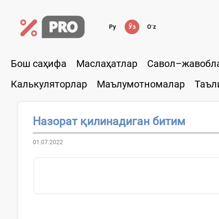
Ру
Ўз
Oʻz
Бош саҳифа
Маслаҳатлар
Савол–жавобл
Калькуляторлар
Маълумотномалар
Таъл
Назорат қилинадиган битим
01.07.2022
Назорат қилинадиган битим
–
бозор...