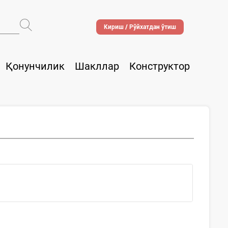
Кириш / Рўйхатдан ўтиш
Қонунчилик
Шакллар
Конструктор