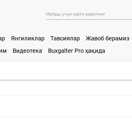
ар
Янгиликлар
Тавсиялар
Жавоб берамиз
им
Видеотека
Buxgalter Pro ҳақида