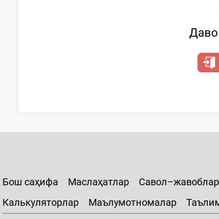
Давом
Бош саҳифа
Маслаҳатлар
Савол–жавоблар
Калькуляторлар
Маълумотномалар
Таъли