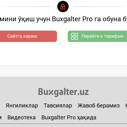
ини ўқиш учун Buxgalter Pro га обуна 
Сайтга кириш
Перейти к тарифам
Янгиликлар
Тавсиялар
Жавоб берамиз
м
Видеотека
Buxgalter Pro ҳақида