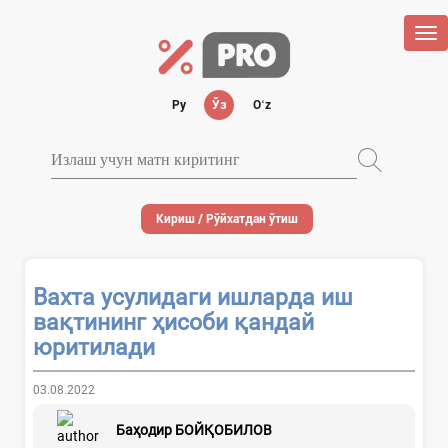
Tog
nav
Ру
Ўз
Oʻz
Кириш / Рўйхатдан ўтиш
Вахта усулидаги ишларда иш
вақтининг ҳисоби қандай
юритилади
03.08.2022
Баҳодир БОЙҚОБИЛОВ