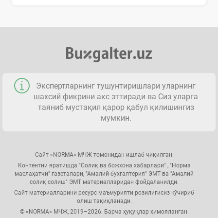
Экспертларнинг тушунтиришлари уларнинг
шахсий фикрини акс эттиради ва Сиз уларга
таяниб мустақил қарор қабул қилишингиз
мумкин.
Сайт «NORMA» МЧЖ томонидан ишлаб чиқилган.
Контентни яратишда "Солиқ ва божхона хабарлари" , "Норма
маслаҳатчи" газеталари, "Амалий бухгалтерия" ЭМТ ва "Амалий
солиқ солиш" ЭМТ материалларидан фойдаланилди.
Сайт материалларини ресурс маъмурияти розилигисиз кўчириб
олиш тақиқланади.
© «NORMA» МЧЖ, 2019–2026. Барча ҳуқуқлар ҳимояланган.