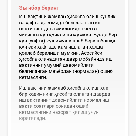
Эътибор беринг
Иш вақтини жамлаб ҳисобга олиш кунлик
ва ҳафта давомида белгиланган иш
вақтининг давомийлигидан четга
чиқишга йўл қўйилиши мумкин. Бунда бир
кун (ҳафта) қўшимча ишлаб бериш бошқа
кун ёки ҳафтада кам ишлаган ҳолда
қоплаб берилиши мумкин. Aсосийси –
ҳисобга олинадиган давр мобайнида иш
вақтининг умумий давомийлиги
белгиланган меъёрдан (нормадан) ошиб
кетмаслиги.
Иш вақтини жамлаб ҳисобга олиш, ҳар
бир ходимнинг ҳисобга олинган даврда
иш вақтининг давомийлиги нормал иш
вақти соатлари сонидан ошиб
кетмаслигини назорат қилиш учун
юритилади.