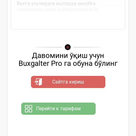
Вахта усулидаги ишларда ҳисобга
олинадиган давр қуйидагиларни ўз
таркибига қамраб олади:
Давомини ўқиш учун
Buxgalter Pro га обуна бўлинг
Сайтга кириш
Перейти к тарифам