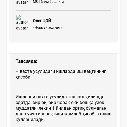
МВ бўлим бошлиғи
Олег ЦОЙ
«Норма» эксперти
Тавсияда:
– вахта усулидаги ишларда иш вақтининг
ҳисоби.
Ишларни вахта усулида ташкил қилишда,
одатда, бир ой, бир чорак ёки бошқа узоқ
муддатли, лекин 1 йилдан ортиқ бўлмаган
давр учун иш вақтини жамлаб ҳисобга олиш
қўлланилади.