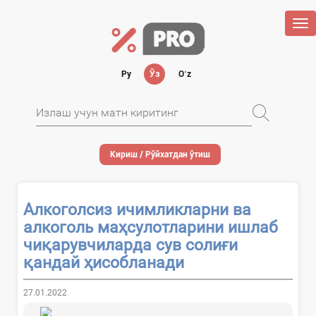
Tog
nav
Ру
Ўз
Oʻz
Кириш / Рўйхатдан ўтиш
Алкоголсиз ичимликларни ва
алкоголь маҳсулотларини ишлаб
чиқарувчиларда сув солиғи
қандай ҳисобланади
27.01.2022