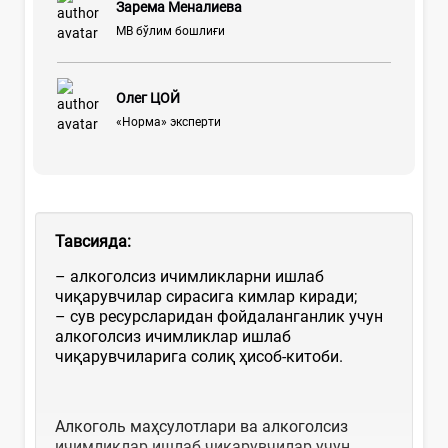
Зарема Меналиева
МВ бўлим бошлиғи
Олег ЦОЙ
«Норма» эксперти
Тавсияда:
– алкоголсиз ичимликларни ишлаб
чиқарувчилар сирасига кимлар киради;
– сув ресурсларидан фойдаланганлик учун
алкоголсиз ичимликлар ишлаб
чиқарувчиларига солиқ ҳисоб-китоби.
Алкоголь маҳсулотлари ва алкоголсиз
ичимликлар ишлаб чиқарувчилар учун