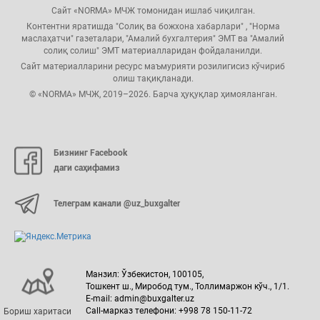
Сайт «NORMA» МЧЖ томонидан ишлаб чиқилган.
Контентни яратишда "Солиқ ва божхона хабарлари" , "Норма
маслаҳатчи" газеталари, "Амалий бухгалтерия" ЭМТ ва "Амалий
солиқ солиш" ЭМТ материалларидан фойдаланилди.
Сайт материалларини ресурс маъмурияти розилигисиз кўчириб
олиш тақиқланади.
© «NORMA» МЧЖ, 2019–2026. Барча ҳуқуқлар ҳимояланган.
Бизнинг Facebook
даги саҳифамиз
Телеграм канали @uz_buxgalter
Манзил: Ўзбекистон, 100105,
Тошкент ш., Миробод тум., Толлимаржон кўч., 1/1.
E-mail: admin@buxgalter.uz
Call-марказ телефони: +998 78 150-11-72
Бориш харитаси