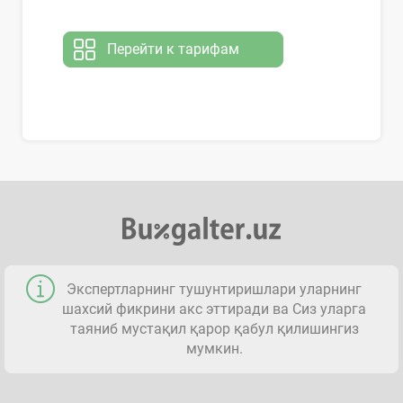
Перейти к тарифам
Экспертларнинг тушунтиришлари уларнинг
шахсий фикрини акс эттиради ва Сиз уларга
таяниб мустақил қарор қабул қилишингиз
мумкин.