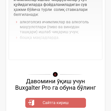
қуйидагиларда фойдаланиладиган сув
ҳажми бўйича турли солиқ ставкалари
белгиланади:
алкоголсиз ичимликлар ва алкоголь
маҳсулотлари (пиво ва винодан
ташқари) ишлаб чиқариш учун;
бошқа мақсадларда.
Давомини ўқиш учун
Buxgalter Pro га обуна бўлинг
Сайтга кириш