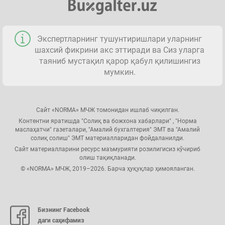
Экспертларнинг тушунтиришлари уларнинг
шахсий фикрини акс эттиради ва Сиз уларга
таяниб мустақил қарор қабул қилишингиз
мумкин.
Сайт «NORMA» МЧЖ томонидан ишлаб чиқилган.
Контентни яратишда "Солиқ ва божхона хабарлари" , "Норма
маслаҳатчи" газеталари, "Амалий бухгалтерия" ЭМТ ва "Амалий
солиқ солиш" ЭМТ материалларидан фойдаланилди.
Сайт материалларини ресурс маъмурияти розилигисиз кўчириб
олиш тақиқланади.
© «NORMA» МЧЖ, 2019–2026. Барча ҳуқуқлар ҳимояланган.
Бизнинг Facebook
даги саҳифамиз