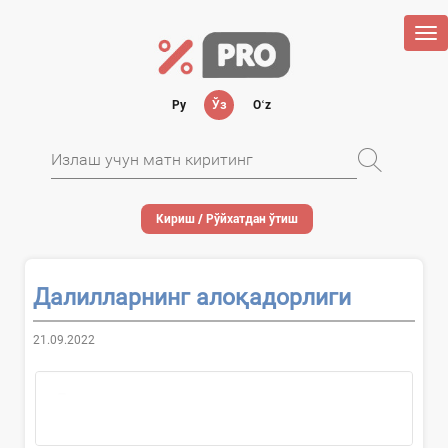
Tog
nav
Ру
Ўз
Oʻz
Кириш / Рўйхатдан ўтиш
Далилларнинг алоқадорлиги
21.09.2022
Далилларнинг алоқадорлиги
– далил...