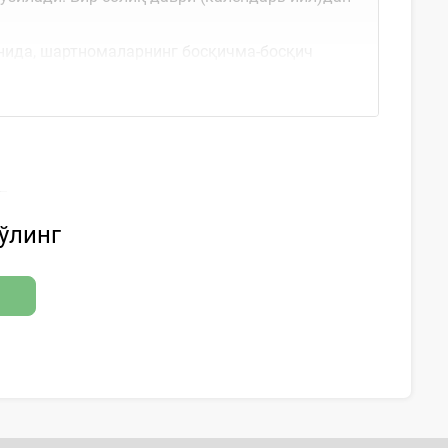
нида, шартномаларнинг босқичма-босқич
бўлинг