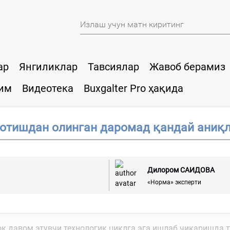
ар
Янгиликлар
Тавсиялар
Жавоб берамиз
им
Видеотека
Buxgalter Pro ҳақида
сотишдан олинган даромад қандай аниқ
Дилором САИДОВА
«Норма» эксперти
оқ давом этувчи технологик циклга эга ишлаб чиқаришда т