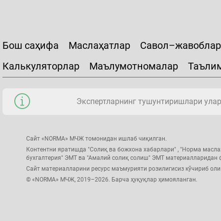
Бош саҳифа
Маслаҳатлар
Савол–жавоблар
Калькуляторлар
Маълумотномалар
Таъли
Экспертларнинг тушунтиришлари уларн
Сайт «NORMA» МЧЖ томонидан ишлаб чиқилган.
Контентни яратишда "Солиқ ва божхона хабарлари" , "Норма масла
бухгалтерия" ЭМТ ва "Амалий солиқ солиш" ЭМТ материалларидан
Сайт материалларини ресурс маъмурияти розилигисиз кўчириб ол
© «NORMA» МЧЖ, 2019–2026. Барча ҳуқуқлар ҳимояланган.