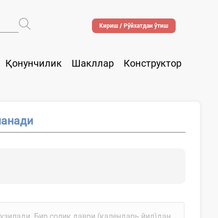
Кириш / Рўйхатдан ўтиш
Қонунчилик
Шакллар
Конструктор
ланади
узилади. Бир солиқ даври (календарь йил)дан