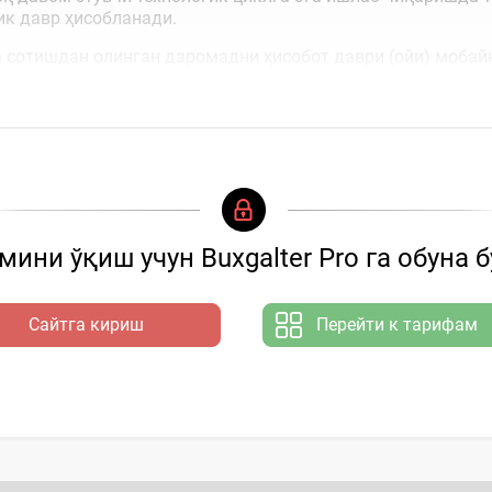
ик давр ҳисобланади.
 сотишдан олинган даромадни ҳисобот даври (ойи) мобай
олиб юритинг
ини ўқиш учун Buxgalter Pro га обуна 
Сайтга кириш
Перейти к тарифам