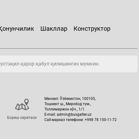
Қонунчилик
Шакллар
Конструктор
мустақил қарор қабул қилишингиз мумкин.
Манзил: Ўзбекистон, 100105,
Тошкент ш., Миробод тум.,
Толлимаржон кўч., 1/1.
E-mail: admin@buxgalter.uz
Бориш харитаси
Call-марказ телефони: +998 78 150-11-72