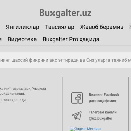
Янгиликлар
Тавсиялар
Жавоб берамиз
м
Видеотека
Buxgalter Pro ҳақида
инг шахсий фикрини акс эттиради ва Сиз уларга таяниб 
ҳатчи" газеталари, "Амалий
 фойдаланилди.
Бизнинг Facebook
иш тақиқланади.
даги саҳифамиз
Телеграм канали
@uz_buxgalter