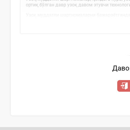
ортиқ бўлган давр узоқ давом этувчи технолог
Узоқ муддатли шартномаларни бажараётганда
ҳақиқатда бажарилган қисми бўйича ҳисобга 
Давом