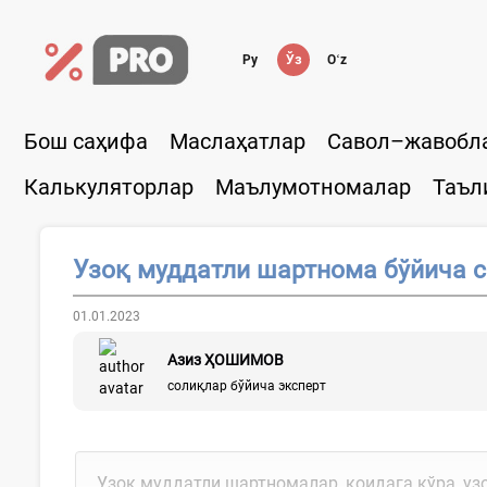
Ру
Ўз
Oʻz
Бош саҳифа
Маслаҳатлар
Савол–жавобл
Калькуляторлар
Маълумотномалар
Таъл
Узоқ муддатли шартнома бўйича 
01.01.2023
Азиз ҲОШИМОВ
солиқлар бўйича эксперт
Узоқ муддатли шартномалар, қоидага кўра, уз