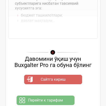
субъектларига нисбатан тавсиявий
хусусиятга эга:
бюджет ташкилотлари;
давлат мақсадли...
Давомини ўқиш учун
Buxgalter Pro га обуна бўлинг
Сайтга кириш
Перейти к тарифам