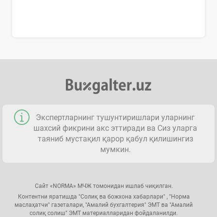
Экспертларнинг тушунтиришлари уларнинг
шахсий фикрини акс эттиради ва Сиз уларга
таяниб мустақил қарор қабул қилишингиз
мумкин.
Сайт «NORMA» МЧЖ томонидан ишлаб чиқилган.
Контентни яратишда "Солиқ ва божхона хабарлари" , "Норма
маслаҳатчи" газеталари, "Амалий бухгалтерия" ЭМТ ва "Амалий
солиқ солиш" ЭМТ материалларидан фойдаланилди.