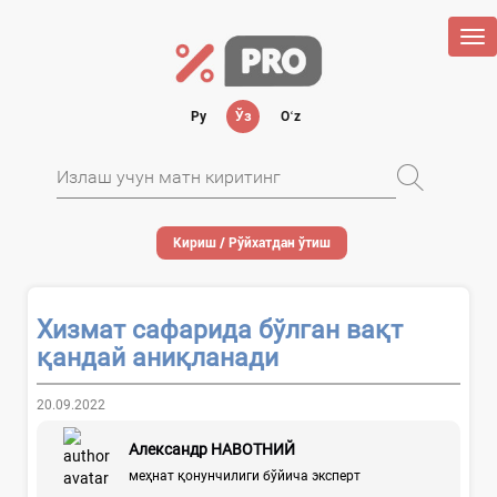
Tog
nav
Ру
Ўз
Oʻz
Кириш / Рўйхатдан ўтиш
Хизмат сафарида бўлган вақт
қандай аниқланади
20.09.2022
Александр НАВОТНИЙ
меҳнат қонунчилиги бўйича эксперт