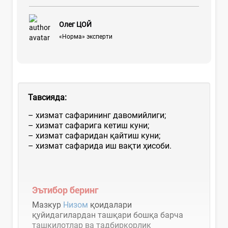
Олег ЦОЙ
«Норма» эксперти
Тавсияда:
– хизмат сафарининг давомийлиги;
– хизмат сафарига кетиш куни;
– хизмат сафаридан қайтиш куни;
– хизмат сафарида иш вақти ҳисоби.
Эътибор беринг
Мазкур
Низом
қоидалари
қуйидагилардан ташқари бошқа барча
ташкилотлар ва тадбиркорлик