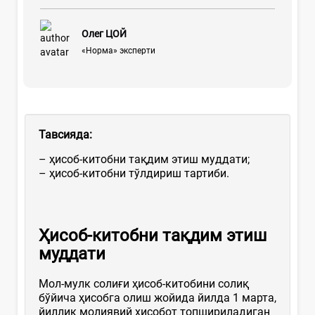
Олег ЦОЙ
«Норма» эксперти
Тавсияда:
– ҳисоб-китобни тақдим этиш муддати;
– ҳисоб-китобни тўлдириш тартиби.
Ҳисоб-китобни тақдим этиш
муддати
Мол-мулк солиғи ҳисоб-китобини солиқ
бўйича ҳисобга олиш жойида йилда 1 марта,
йиллик молиявий ҳисобот топшириладиган