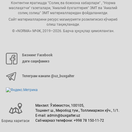
Контентни яратишда "Солиқ ва божхона хабарлари" , "Норма
маслаҳатчи" газеталари, "Амалий бухгалтерия" ЭМТ ва "Амалий
солиқ солиш" ЭМТ материалларидан фойдаланилди.
Сайт материалларини ресурс маъмурияти розилигисиз кўчириб
олиш тақиқланади.
© «NORMA» МЧЖ, 2019–2026. Барча ҳуқуқлар ҳимояланган.
Бизнинг Facebook
даги саҳифамиз
Телеграм канали @uz_buxgalter
Манзил: Ўзбекистон, 100105,
Тошкент ш., Миробод тум., Толлимаржон кўч., 1/1.
E-mail: admin@buxgalter.uz
Call-марказ телефони: +998 78 150-11-72
Бориш харитаси