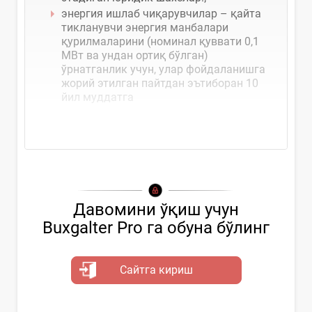
энергия ишлаб чиқарувчилар – қайта
тикланувчи энергия манбалари
қурилмаларини (номинал қуввати 0,1
МВт ва ундан ортиқ бўлган)
ўрнатганлик учун, улар фойдаланишга
жорий этилган пайтдан эътиборан 10
йил муддатга
Давомини ўқиш учун
Buxgalter Pro га обуна бўлинг
Сайтга кириш