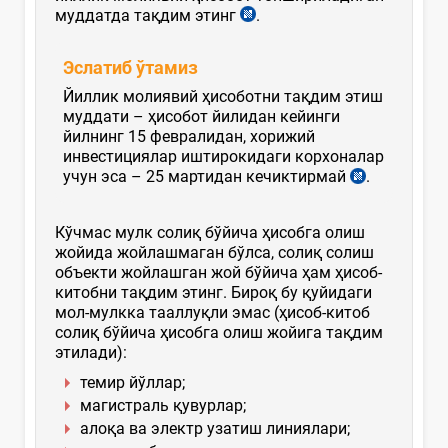
муддатда тақдим этинг
.
Эслатиб ўтамиз
Йиллик молиявий ҳисоботни тақдим этиш
муддати – ҳисобот йилидан кейинги
йилнинг 15 февралидан, хорижий
инвестициялар иштирокидаги корхоналар
учун эса – 25 мартидан кечиктирмай
.
Кўчмас мулк солиқ бўйича ҳисобга олиш
жойида жойлашмаган бўлса, солиқ солиш
объекти жойлашган жой бўйича ҳам ҳисоб-
китобни тақдим этинг. Бироқ бу қуйидаги
мол-мулкка тааллуқли эмас (ҳисоб-китоб
солиқ бўйича ҳисобга олиш жойига тақдим
этилади):
темир йўллар;
магистраль қувурлар;
алоқа ва электр узатиш линиялари;