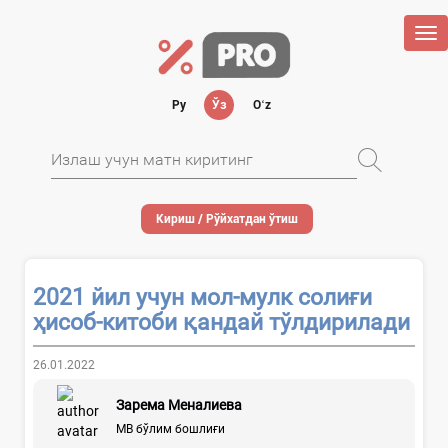
Tog
nav
Ру
Ўз
Oʻz
Кириш / Рўйхатдан ўтиш
2021 йил учун мол-мулк солиғи
ҳисоб-китоби қандай тўлдирилади
26.01.2022
Зарема Меналиева
МВ бўлим бошлиғи