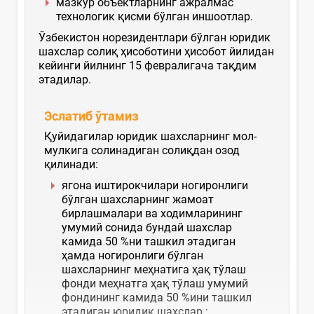
мазкур объектларнинг ажралмас
технологик қисми бўлган иншоотлар.
Ўзбекистон норезидентлари бўлган юридик
шахслар солиқ ҳисоботини ҳисобот йилидан
кейинги йилнинг 15 февралигача тақдим
этадилар.
Эслатиб ўтамиз
Қуйидагилар юридик шахсларнинг мол-
мулкига солинадиган солиқдан озод
қилинади:
ягона иштирокчилари ногиронлиги
бўлган шахсларнинг жамоат
бирлашмалари ва ходимларининг
умумий сонида бундай шахслар
камида 50 %ни ташкил этадиган
ҳамда ногиронлиги бўлган
шахсларнинг меҳнатига ҳақ тўлаш
фонди меҳнатга ҳақ тўлаш умумий
фондининг камида 50 %ини ташкил
этадиган юридик шахслар.;