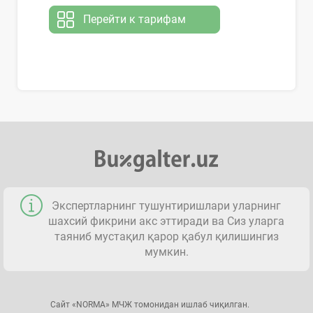
Перейти к тарифам
Экспертларнинг тушунтиришлари уларнинг
шахсий фикрини акс эттиради ва Сиз уларга
таяниб мустақил қарор қабул қилишингиз
мумкин.
Сайт «NORMA» МЧЖ томонидан ишлаб чиқилган.