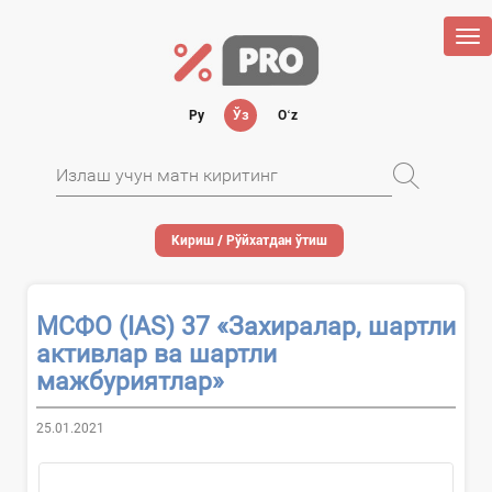
Tog
nav
Ру
Ўз
Oʻz
Кириш / Рўйхатдан ўтиш
МСФО (IAS) 37 «Захиралар, шартли
активлар ва шартли
мажбуриятлар»
25.01.2021