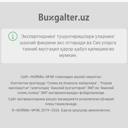
Экспертларнинг тушунтиришлари уларнинг
шахсий фикрини акс эттиради ва Сиз уларга
таяниб мустақил қарор қабул қилишингиз
мумкин.
Сайт «NORMA» МЧЖ томонидан ишлаб чиқилган.
Контентни яратишда "Солиқ ва божхона хабарлари" , "Норма
маслаҳатчи" газеталари, "Амалий бухгалтерия" ЭМТ ва "Амалий
солиқ солиш" ЭМТ материалларидан фойдаланилди.
Сайт материалларини ресурс маъмурияти розилигисиз кўчириб
олиш тақиқланади.
© «NORMA» МЧЖ, 2019–2026. Барча ҳуқуқлар ҳимояланган.